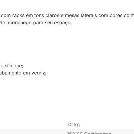
com racks em tons claros e mesas laterais com cores contr
e de aconchego para seu espaço.
 silicone;
cabamento em verniz;
70 kg