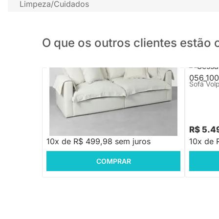
Limpeza/Cuidados
O que os outros clientes estã
PRONTA ENTREGA
Sofá Vol
Sofá Pluma Bege Cru
R$ 5.999,88
-16%
Economize R$ 1.000
R$ 4.999,88
R$ 5.4
10x de R$ 499,98 sem juros
10x de 
COMPRAR