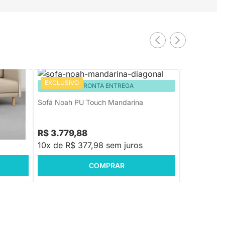
EXCLUSIVO
EXCLUSIV
PRONTA ENTREGA
Sofá Noah 
Sofá Noah PU Touch Mandarina
R$ 3.779,88
R$ 3.889
10x de R$ 377,98 sem juros
10x de R$
COMPRAR