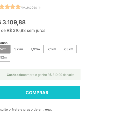
AVALIAÇÕES (1)
 3.109,88
 de R$ 310,98 sem juros
anho:
,52m
1,72m
1,92m
2,12m
2,32m
,52m
Cashback:
compre e ganhe R$ 310,99 de volta
COMPRAR
sulte o frete e prazo de entrega: