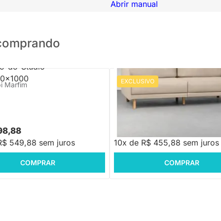
Abrir manual
o comprando
EXCLUSIVO
pi Marfim
Sofá Giro PU Touch Cappucino
98,88
R$ 4.558,88
R$ 549,88 sem juros
10x de R$ 455,88 sem juros
COMPRAR
COMPRAR