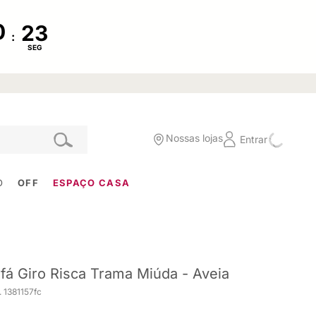
:
SEG
Nossas lojas
Entrar
O
OFF
ESPAÇO CASA
fá Giro Risca Trama Miúda - Aveia
 1381157fc