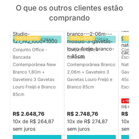
O que os outros clientes estão
comprando
EXCLUSIVO
EXCLUSIVO
EXCLU
PRONTA ENTREGA
PRONTA ENTREGA
PRON
Conjunto Office -
Conjunto Office -
Conjunto
Bancada
Bancada
Escrivan
Contemporânea New
Contemporânea Branco
Natural 
Branco 1,80m +
2,06m + Gaveteiro 3
Gaveteir
Gaveteiro 3 Gavetas
Gavetas Louro Freijó e
45cm + 
Louro Freijó e Branco
Branco 85cm
Escritóri
85cm
-16%
R$ 
R$ 6.56
R$ 2.648,76
R$ 2.748,76
R$ 5.4
10x de R$ 264,87
10x de R$ 274,87
10x de
sem juros
sem juros
sem jur