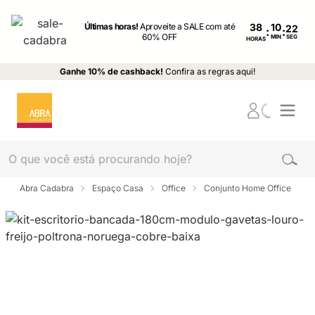
Últimas horas!
Aproveite a SALE com até
38
:
:
60% OFF
MIN
SEG
HORAS
Ganhe 10% de cashback!
Confira as regras aqui!
Abra Cadabra
Espaço Casa
Office
Conjunto Home Office