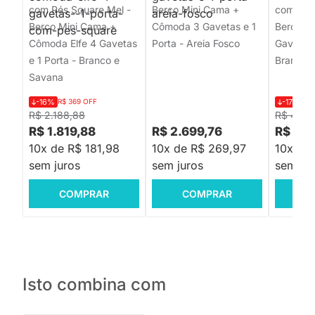
com Pés Square Mel -
Berço Mini Cama +
com Pés
Berço Mini Cama +
Cômoda 3 Gavetas e 1
Berço +
Cômoda Elfe 4 Gavetas
Porta - Areia Fosco
Gavetas 
e 1 Porta - Branco e
Branco 
Savana
-16%
R$ 369 OFF
-17%
R$ 
R$ 2.188,88
R$ 4.39
R$ 1.819,88
R$ 2.699,76
R$ 3.6
10x de R$ 181,98
10x de R$ 269,97
10x de
sem juros
sem juros
sem jur
COMPRAR
COMPRAR
C
Isto combina com