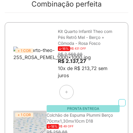
Combinação perfeita
Kit Quarto Infantil Theo com
Pés Retrô Mel - Berço +
Cômoda - Rosa Fosco
-16%
R$ 431 OFF
+ 1 COR
R$ 2.568,88
R$ 2.137,27
10x de R$ 213,72 sem
juros
PRONTA ENTREGA
+ 1 COR
Colchão de Espuma Plummi Berço
70cmx1,30mx10cm D18
-18%
R$ 49 OFF
R$ 258,88