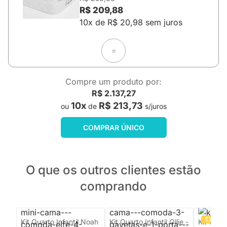
R$ 209,88
10x de R$ 20,98 sem juros
=
Compre um produto por:
R$ 2.137,27
10x
R$ 213,73
ou
de
s/juros
COMPRAR ÚNICO
O que os outros clientes estão
comprando
EXCLU
Kit Quarto Infantil Noah
Kit Quarto Infantil Ollie -
Kit Quar