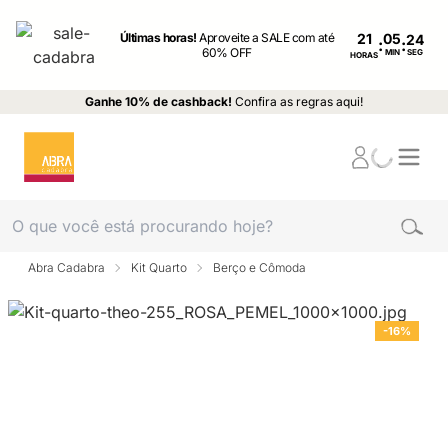
Últimas horas!
Aproveite a SALE com até
21
:
:
60% OFF
MIN
SEG
HORAS
Ganhe 10% de cashback!
Confira as regras aqui!
Abra Cadabra
Kit Quarto
Berço e Cômoda
-16%