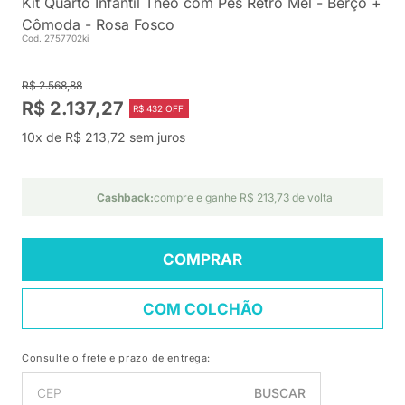
Kit Quarto Infantil Theo com Pés Retrô Mel - Berço +
Cômoda - Rosa Fosco
Cod. 2757702ki
R$ 2.568,88
R$ 2.137,27
R$ 432 OFF
10x de R$ 213,72 sem juros
Cashback:
compre e ganhe R$ 213,73 de volta
COMPRAR
COM COLCHÃO
Consulte o frete e prazo de entrega:
BUSCAR