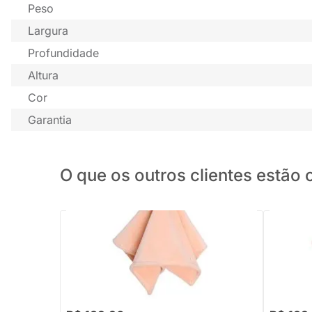
Peso
Largura
Profundidade
Altura
Cor
Garantia
O que os outros clientes estã
PRONTA ENTREGA
Boneca Naninha Jimbao Leão Metoo
Boneca N
30cm