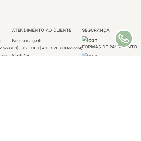
ATENDIMENTO AO CLIENTE
SEGURANÇA
as
Fale com a gente
FORMAS DE PAGAMENTO
Móveis
(21) 3017-9900 | 4003-2086 (Nacional)
rocas
WhatsApp
 Boleto
(21) 97117-4398
sco
2ª a 6ª - 08h às 21h
tivas
Sábado: 08h às 12h (apenas WhatsApp)
1996-2020
tro, Rio de
Tecnologia:
VTEX, Deco