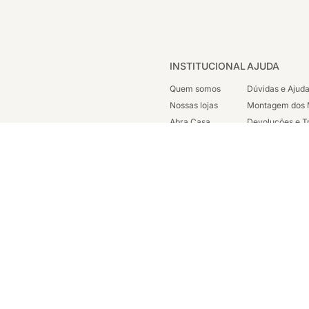
INSTITUCIONAL
AJUDA
Quem somos
Dúvidas e Ajud
Nossas lojas
Montagem dos 
Abra Casa
Devoluções e T
Cashback
Segunda Via de
Nossas Campanhas
Trabalhe Cono
Vendas Corpora
ondicionada a disponibilidade em nosso estoque. Todos os direitos reservados 
sc. est: 87.290.778 - Avenida Henrique Valadares, 23 Sala 1204 - Parte - Cen