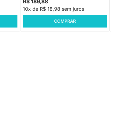
R$ 189,88
R$ 179,9
10x de R$ 18,98 sem juros
10x de R$ 
COMPRAR