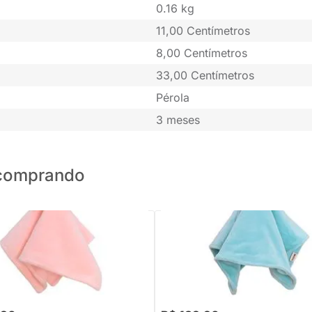
0.16 kg
11,00 Centímetros
8,00 Centímetros
33,00 Centímetros
Pérola
3 meses
o comprando
PRONTA ENTREGA
PRONTA ENTREGA
aninha Jimbao Ratinha Metoo -
Boneca Naninha Angela Lai Balle
- 30cm