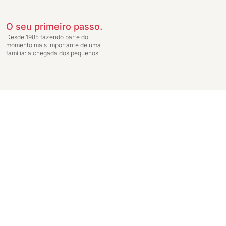
O seu primeiro passo.
Desde 1985 fazendo parte do
momento mais importante de uma
família: a chegada dos pequenos.
Preços exclusivos para compras através da loja virtual. Entrega do pedido c
Ginga Comércio de Móveis e Decorações LTDA - CNPJ: 14.747.549/0001-59 - In
Janeiro - RJ 20231-030