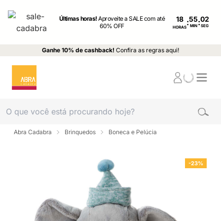
Últimas horas!
Aproveite a SALE com até
18
:
:
60% OFF
MIN
SEG
HORAS
Ganhe 10% de cashback!
Confira as regras aqui!
Abra Cadabra
Brinquedos
Boneca e Pelúcia
-23%