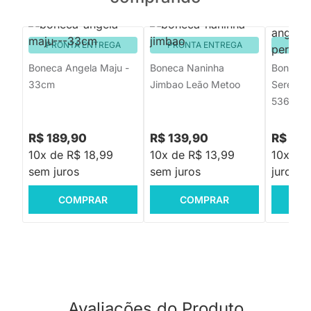
PRONTA ENTREGA
PRONTA ENTREGA
PRON
Boneca Angela Maju -
Boneca Naninha
Boneca 
33cm
Jimbao Leão Metoo
Sereia P
5363
R$ 189,90
R$ 139,90
R$ 179
10x de R$ 18,99
10x de R$ 13,99
10x de
sem juros
sem juros
juros
COMPRAR
COMPRAR
C
Avaliações do Produto