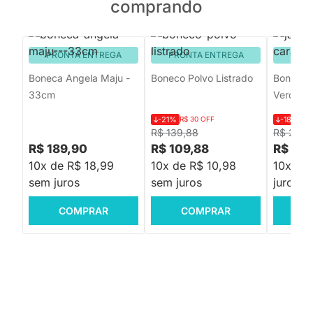
comprando
PRONTA ENTREGA
PRONTA ENTREGA
PRON
Boneca Angela Maju -
Boneco Polvo Listrado
Boneco 
33cm
Verde e
-21%
R$ 30 OFF
-18%
R$
R$ 139,88
R$ 219,
R$ 189,90
R$ 109,88
R$ 179
10x de R$ 18,99
10x de R$ 10,98
10x de
sem juros
sem juros
juros
COMPRAR
COMPRAR
C