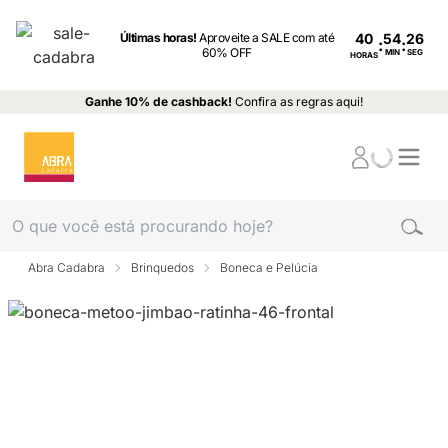
Últimas horas!
Aproveite a SALE com até
40
:
:
60% OFF
MIN
SEG
HORAS
Ganhe 10% de cashback!
Confira as regras aqui!
Abra Cadabra
Brinquedos
Boneca e Pelúcia