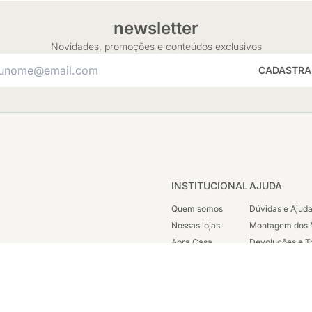
newsletter
Novidades, promoções e conteúdos exclusivos
CADASTRA
INSTITUCIONAL
AJUDA
Quem somos
Dúvidas e Ajud
Nossas lojas
Montagem dos 
Abra Casa
Devoluções e T
Cashback
Segunda Via de
Nossas Campanhas
Trabalhe Cono
Vendas Corpora