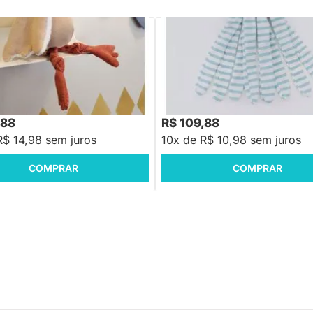
PRONTA ENTREGA
PRONTA ENTREGA
atinha Guila com Cachecol
Boneco Polvo Listrado
8
R$ 139,88
-25%
Economize R$ 50
-21%
Economize R$ 30
,88
R$ 109,88
R$ 14,98 sem juros
10x de R$ 10,98 sem juros
COMPRAR
COMPRAR