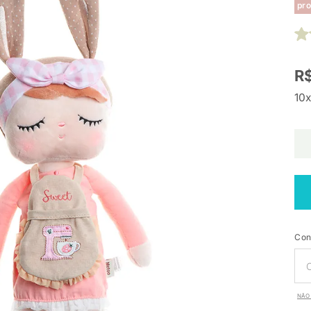
pro
R$
10x
Con
NÃO 