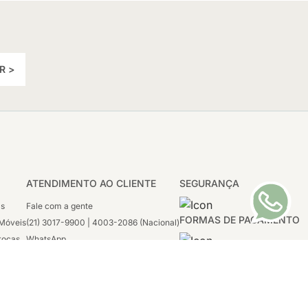
R >
ATENDIMENTO AO CLIENTE
SEGURANÇA
as
Fale com a gente
FORMAS DE PAGAMENTO
Móveis
(21) 3017-9900 | 4003-2086 (Nacional)
rocas
WhatsApp
 Boleto
(21) 97117-4398
sco
2ª a 6ª - 08h às 21h
tivas
Sábado: 08h às 12h (apenas WhatsApp)