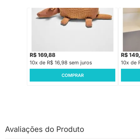
PRONTA ENTREGA
Boneco de Pelúcia Tatu Cadu em Veludo
Boneco P
Cotelê - Caramelo 38cm
R$ 208,88
R$ 199,8
-18%
Economize R$ 39
R$ 169,88
R$ 149
10x de R$ 16,98 sem juros
10x de 
COMPRAR
Avaliações do Produto