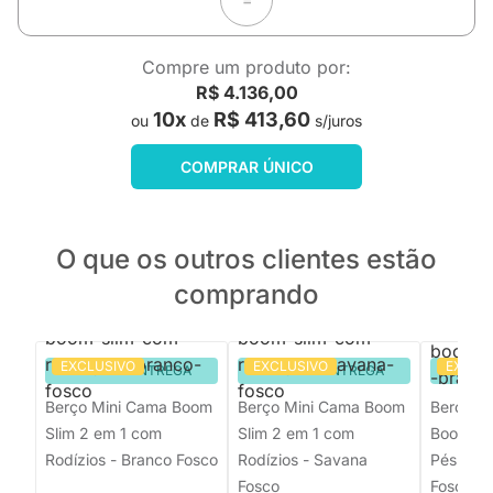
Compre um produto por:
R$ 4.136,00
10x
R$ 413,60
ou
de
s/juros
COMPRAR ÚNICO
O que os outros clientes estão
comprando
EXCLUSIVO
EXCLUSIVO
EXCLU
PRONTA ENTREGA
PRONTA ENTREGA
PRON
Berço Mini Cama Boom
Berço Mini Cama Boom
Berço M
Slim 2 em 1 com
Slim 2 em 1 com
Boom Pl
Rodízios - Branco Fosco
Rodízios - Savana
Pés Nord
Fosco
Fosco