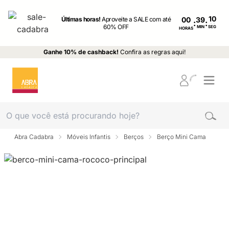
Últimas horas!
Aproveite a SALE com até
00
:
:
60% OFF
MIN
SEG
HORAS
Ganhe 10% de cashback!
Confira as regras aqui!
Abra Cadabra
Móveis Infantis
Berços
Berço Mini Cama