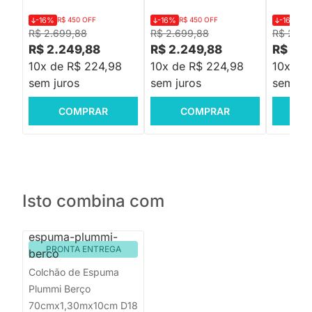
-16%
R$ 450 OFF
-16%
R$ 450 OFF
-16%
R$
R$ 2.699,88
R$ 2.699,88
R$ 2.69
R$ 2.249,88
R$ 2.249,88
R$ 2.2
10x de R$ 224,98
10x de R$ 224,98
10x de
sem juros
sem juros
sem jur
COMPRAR
COMPRAR
C
Isto combina com
PRONTA ENTREGA
Colchão de Espuma
Plummi Berço
70cmx1,30mx10cm D18