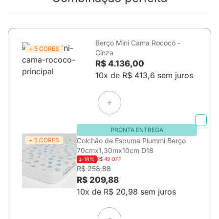
Berço Mini Cama Rococó -
+ 5 CORES
Cinza
R$ 4.136,00
10x de R$ 413,6 sem juros
PRONTA ENTREGA
+ 5 CORES
Colchão de Espuma Plummi Berço
70cmx1,30mx10cm D18
-18%
R$ 49 OFF
R$ 258,88
R$ 209,88
10x de R$ 20,98 sem juros
=