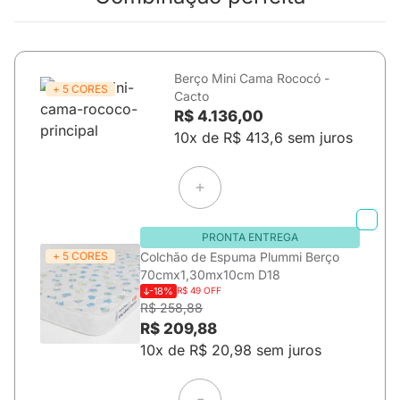
Berço Mini Cama Rococó -
+ 5 CORES
Cacto
R$ 4.136,00
10x de R$ 413,6 sem juros
PRONTA ENTREGA
+ 5 CORES
Colchão de Espuma Plummi Berço
70cmx1,30mx10cm D18
-18%
R$ 49 OFF
R$ 258,88
R$ 209,88
10x de R$ 20,98 sem juros
=