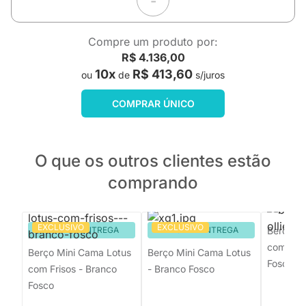
Compre um produto por:
R$ 4.136,00
10x
R$ 413,60
ou
de
s/juros
COMPRAR ÚNICO
O que os outros clientes estão
comprando
EXCLUSIVO
EXCLUSIVO
PRONTA ENTREGA
PRONTA ENTREGA
Berço Mi
com Pés 
Berço Mini Cama Lotus
Berço Mini Cama Lotus
Fosco
com Frisos - Branco
- Branco Fosco
Fosco