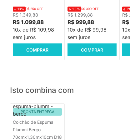
-18%
R$ 250 OFF
-23%
R$ 300 OFF
-28%
R$
R$ 1.349,88
R$ 1.299,88
R$ 2.03
R$ 1.099,88
R$ 999,88
R$ 1.4
10x de R$ 109,98
10x de R$ 99,98
10x de
sem juros
sem juros
sem jur
COMPRAR
COMPRAR
C
Isto combina com
PRONTA ENTREGA
Colchão de Espuma
Plummi Berço
70cmx1,30mx10cm D18