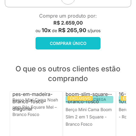
Compre um produto por:
R$ 2.659,00
10x
R$ 265,90
ou
de
s/juros
COMPRAR ÚNICO
O que os outros clientes estão
comprando
EXCLUSIVO
EXCLU
Berço Mini Cama Noah
PRONTA ENTREGA
PRON
com Pés Square Mel –
Berço Mini Cama Boom
Berço M
Branco Fosco
Slim 2 em 1 Square -
- Rosa F
Branco Fosco