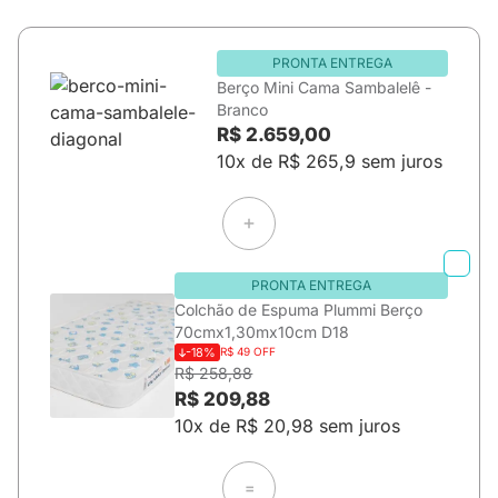
PRONTA ENTREGA
Berço Mini Cama Sambalelê -
Branco
R$ 2.659,00
10x de R$ 265,9 sem juros
PRONTA ENTREGA
Colchão de Espuma Plummi Berço
70cmx1,30mx10cm D18
-18%
R$ 49 OFF
R$ 258,88
R$ 209,88
10x de R$ 20,98 sem juros
=