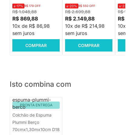
-17%
R$ 179 OFF
-20%
R$ 550 OFF
-23%
R$
R$ 1.048,88
R$ 2.699,88
R$ 1.29
R$ 869,88
R$ 2.149,88
R$ 999
10x de R$ 86,98
10x de R$ 214,98
10x de
sem juros
sem juros
sem jur
COMPRAR
COMPRAR
C
Isto combina com
PRONTA ENTREGA
Colchão de Espuma
Plummi Berço
70cmx1,30mx10cm D18