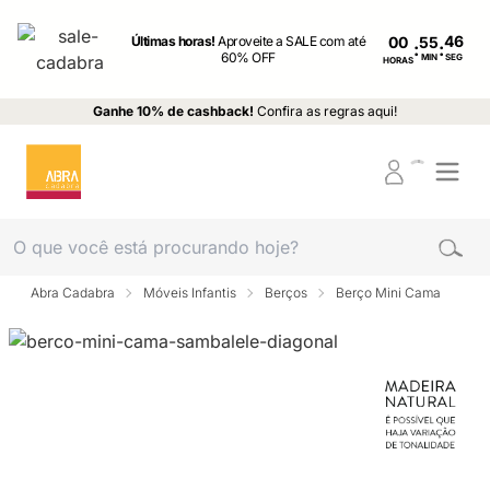
Últimas horas!
Aproveite a SALE com até
00
:
:
60% OFF
MIN
SEG
HORAS
Ganhe 10% de cashback!
Confira as regras aqui!
Abra Cadabra
Móveis Infantis
Berços
Berço Mini Cama