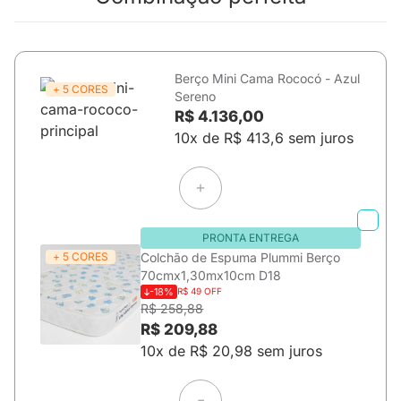
Berço Mini Cama Rococó - Azul
+ 5 CORES
Sereno
R$ 4.136,00
10x de R$ 413,6 sem juros
PRONTA ENTREGA
+ 5 CORES
Colchão de Espuma Plummi Berço
70cmx1,30mx10cm D18
-18%
R$ 49 OFF
R$ 258,88
R$ 209,88
10x de R$ 20,98 sem juros
=