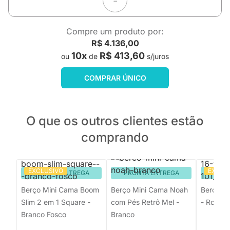
Compre um produto por:
R$ 4.136,00
10x
R$ 413,60
ou
de
s/juros
COMPRAR ÚNICO
O que os outros clientes estão
comprando
EXCLUSIVO
EXCLU
PRONTA ENTREGA
PRONTA ENTREGA
PRON
Berço Mini Cama Boom
Berço Mini Cama Noah
Berço M
Slim 2 em 1 Square -
com Pés Retrô Mel -
- Rosa F
Branco Fosco
Branco