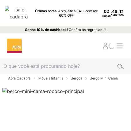
Últimas horas!
Aproveite a SALE com até
02
:
:
60% OFF
MIN
SEG
HORAS
Ganhe 10% de cashback!
Confira as regras aqui!
Abra Cadabra
Móveis Infantis
Berços
Berço Mini Cama