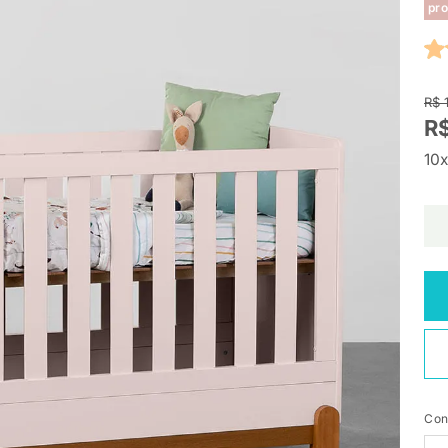
pro
R$ 
R$
10x
Con