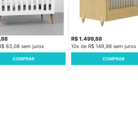
ni Cama Noah com Pés Retrô
Berço Mini Cama Gracia - Oliva e
anco
,88
-30%
Economize R$ 369
,88
R$ 1.499,88
R$ 83,08 sem juros
10x de R$ 149,98 sem juros
COMPRAR
COMPRAR