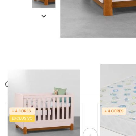
Combinação perfeita
+ 4 CORES
+ 4 CORES
PRONTA ENTREGA
PRON
EXCLUSIVO
Berço Mini Cama Lotus - Rosa Fosco
Colchão de Espu
70cmx1,30mx10c