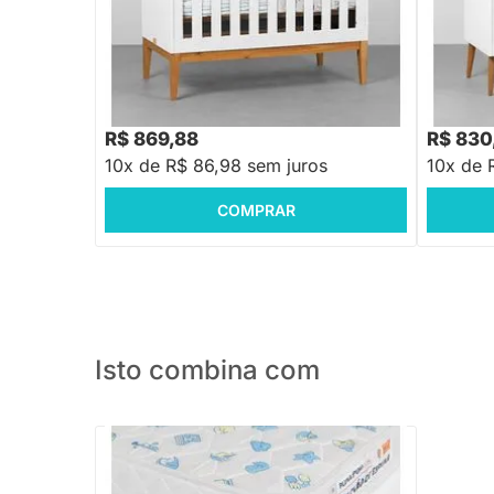
Berço Mini Cama Noah com Pés Square
Berço Mi
Mel – Branco Fosco
Mel - Br
R$ 1.048,88
R$ 1.199
-17%
Economize R$ 179
R$ 869,88
R$ 830
10x de R$ 86,98 sem juros
10x de 
COMPRAR
Isto combina com
PRONTA ENTREGA