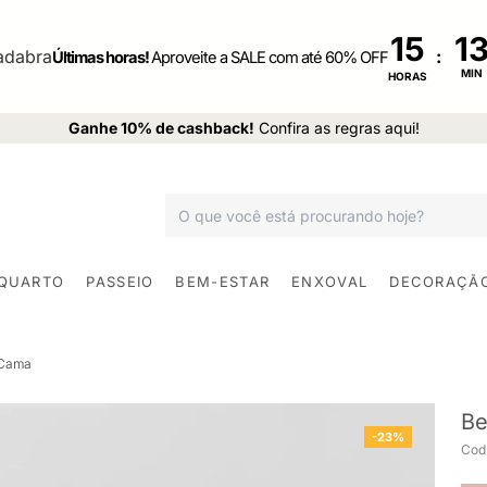
15
:
Últimas horas!
Aproveite a SALE com até 60% OFF
MIN
HORAS
Ganhe 10% de cashback!
Confira as regras aqui!
 QUARTO
PASSEIO
BEM-ESTAR
ENXOVAL
DECORAÇÃ
 Cama
Be
-23%
Cod