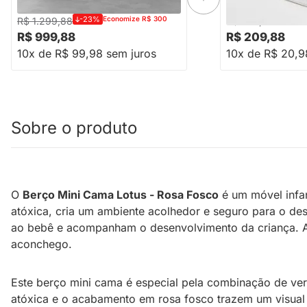
-23%
Economize R$ 300
-18%
E
R$ 1.299,88
R$ 258,88
R$ 999,88
R$ 209,88
10x de R$ 99,98 sem juros
10x de R$ 20,9
Sobre o produto
O
Berço Mini Cama Lotus - Rosa Fosco
é um móvel infan
atóxica, cria um ambiente acolhedor e seguro para o desc
ao bebê e acompanham o desenvolvimento da criança. Al
aconchego.
Este berço mini cama é especial pela combinação de ve
atóxica e o acabamento em rosa fosco trazem um visual 