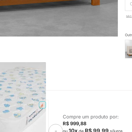
NÃO 
Outr
TA ENTREGA
Compre um produto por:
ma Plummi Berço
R$ 999,88
m D18
10x
R$ 99,99
ou
de
s/juros
=