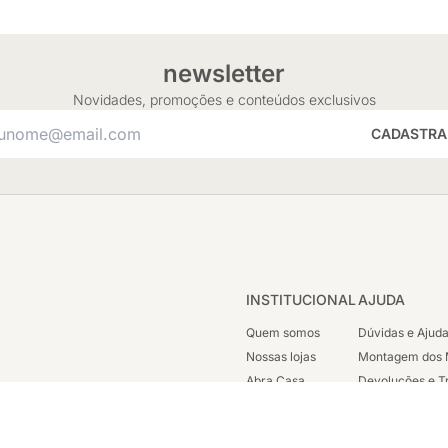
newsletter
Novidades, promoções e conteúdos exclusivos
CADASTRA
INSTITUCIONAL
AJUDA
Quem somos
Dúvidas e Ajud
Nossas lojas
Montagem dos 
Abra Casa
Devoluções e T
Cashback
Segunda Via de
Nossas Campanhas
Trabalhe Cono