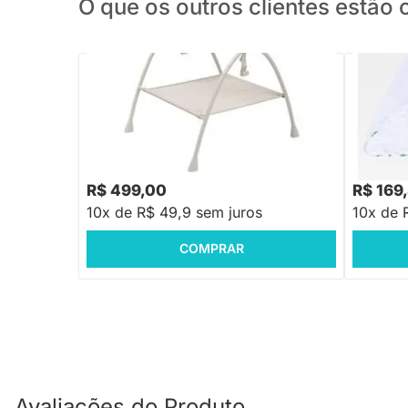
O que os outros clientes estã
PRONTA ENTREGA
Suporte para Banheira Indigo Plus Maxi
Toalha d
Cosi - Elegance Beige
Estampa
R$ 499,00
R$ 169
10x de R$ 49,9 sem juros
10x de 
COMPRAR
Avaliações do Produto