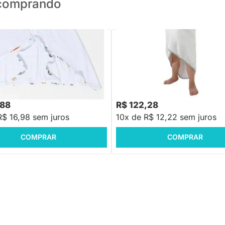
o comprando
PRONTA ENTREGA
PRONTA ENTREGA
e Banho Avental - Selva
Toalha de Bebê com Capuz Comf
do
Power Cinza - 80x100cm
,88
R$ 122,28
R$ 16,98 sem juros
10x de R$ 12,22 sem juros
COMPRAR
COMPRAR