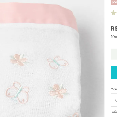
pro
R$
10x
Con
NÃO 