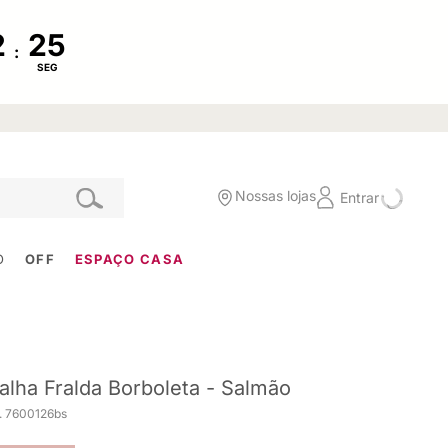
:
SEG
Nossas lojas
Entrar
O
OFF
ESPAÇO CASA
alha Fralda Borboleta - Salmão
. 7600126bs