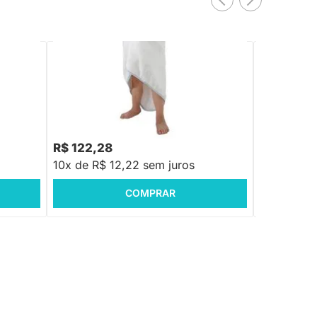
EXCLUSIV
PRONTA ENTREGA
ort
Toalha de Bebê com Capuz Comfort
Rede de ban
Power Azul - 80x100cm
R$ 107,88
R$ 122,28
R$ 79,88
10x de R$ 12,22 sem juros
10x de R$ 
COMPRAR