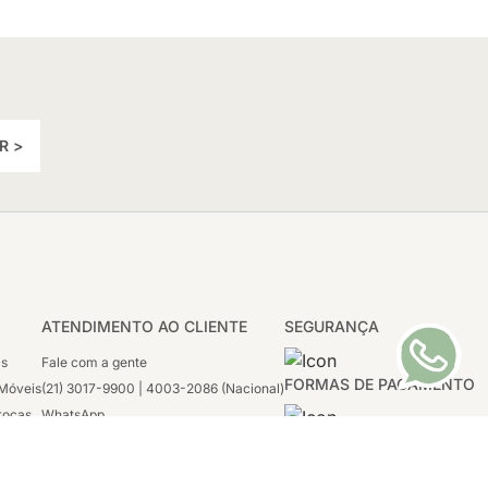
R >
ATENDIMENTO AO CLIENTE
SEGURANÇA
as
Fale com a gente
FORMAS DE PAGAMENTO
Móveis
(21) 3017-9900 | 4003-2086 (Nacional)
rocas
WhatsApp
 Boleto
(21) 97117-4398
sco
2ª a 6ª - 08h às 21h