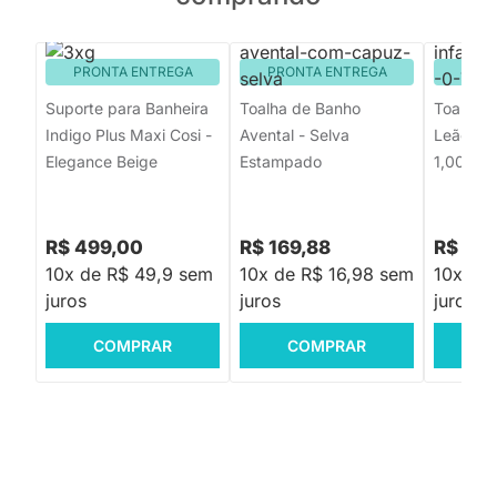
PRONTA ENTREGA
PRONTA ENTREGA
PRON
Suporte para Banheira
Toalha de Banho
Toalha d
Indigo Plus Maxi Cosi -
Avental - Selva
Leão Be
Elegance Beige
Estampado
1,00m
R$ 499,00
R$ 169,88
R$ 149
10x de R$ 49,9 sem
10x de R$ 16,98 sem
10x de
juros
juros
juros
COMPRAR
COMPRAR
C