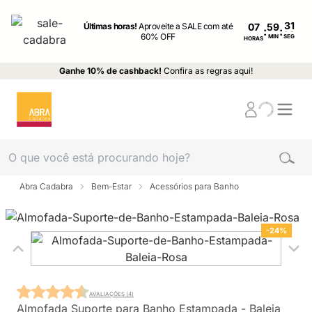
Últimas horas!
Aproveite a SALE com até
07
:
:
60% OFF
MIN
SEG
HORAS
Ganhe 10% de cashback!
Confira as regras aqui!
Abra Cadabra
Bem-Estar
Acessórios para Banho
-24%
AVALIAÇÕES (4)
Almofada Suporte para Banho Estampada - Baleia