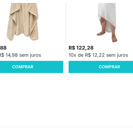
PRONTA ENTREGA
PRONTA ENTREGA
 Banho Infantil Leão Bege -
Toalha de Bebê com Capuz Comf
X 1,00m
Power Rosa - 80x100cm
,88
R$ 122,28
R$ 14,98 sem juros
10x de R$ 12,22 sem juros
COMPRAR
COMPRAR