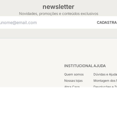
newsletter
Novidades, promoções e conteúdos exclusivos
CADASTRA
INSTITUCIONAL
AJUDA
Quem somos
Dúvidas e Ajud
Nossas lojas
Montagem dos 
Abra Casa
Devoluções e T
Cashback
Segunda Via de
Nossas Campanhas
Trabalhe Cono
Vendas Corpora