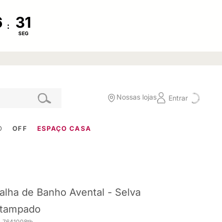
:
SEG
Nossas lojas
Entrar
O
OFF
ESPAÇO CASA
alha de Banho Avental - Selva
tampado
. 7641008tb