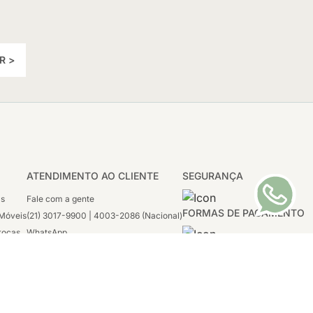
R >
ATENDIMENTO AO CLIENTE
SEGURANÇA
as
Fale com a gente
FORMAS DE PAGAMENTO
Móveis
(21) 3017-9900 | 4003-2086 (Nacional)
rocas
WhatsApp
 Boleto
(21) 97117-4398
sco
2ª a 6ª - 08h às 21h
tivas
Sábado: 08h às 12h (apenas WhatsApp)