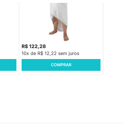
PRONTA ENTREGA
ort
Toalha de Bebê com Capuz Comfort
Toalha de 
Power Cinza - 80x100cm
Power Azul
R$ 122,28
R$ 122,2
10x de R$ 12,22 sem juros
10x de R$ 
COMPRAR