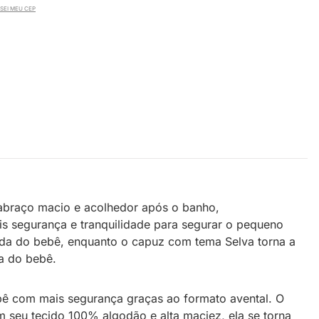
SEI MEU CEP
abraço macio e acolhedor após o banho,
s segurança e tranquilidade para segurar o pequeno
da do bebê, enquanto o capuz com tema Selva torna a
ia do bebê.
ebê com mais segurança graças ao formato avental. O
 seu tecido 100% algodão e alta maciez, ela se torna