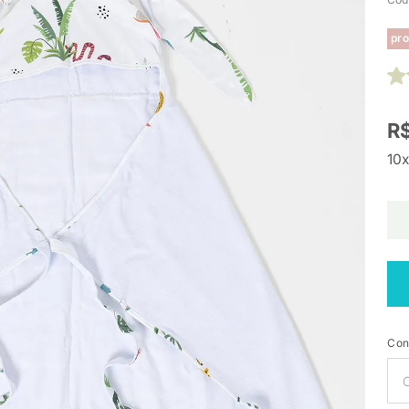
pro
R$
10x
Con