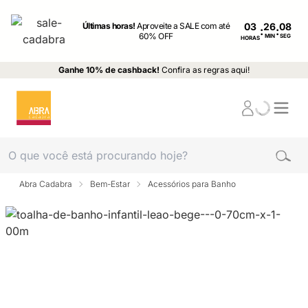
Últimas horas!
Aproveite a SALE com até
03
:
:
60% OFF
MIN
SEG
HORAS
Ganhe 10% de cashback!
Confira as regras aqui!
Abra Cadabra
Bem-Estar
Acessórios para Banho