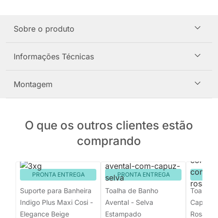
Sobre o produto
Informações Técnicas
Montagem
O que os outros clientes estão
comprando
PRONTA ENTREGA
PRONTA ENTREGA
PRON
Suporte para Banheira
Toalha de Banho
Toalha 
Indigo Plus Maxi Cosi -
Avental - Selva
Capuz C
Elegance Beige
Estampado
Rosa - 