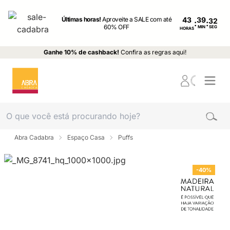
Últimas horas!
Aproveite a SALE com até
43
:
:
60% OFF
MIN
SEG
HORAS
Ganhe 10% de cashback!
Confira as regras aqui!
Abra Cadabra
Espaço Casa
Puffs
-40%