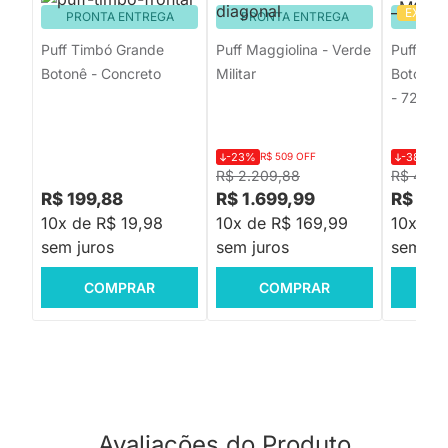
EXCLU
PRONTA ENTREGA
PRONTA ENTREGA
PRON
Puff Timbó Grande
Puff Maggiolina - Verde
Puff Cir
Botonê - Concreto
Militar
Botonê L
- 72cm
-23%
R$ 509 OFF
-38%
R$
R$ 2.209,88
R$ 449,
R$ 199,88
R$ 1.699,99
R$ 278
10x de R$ 19,98
10x de R$ 169,99
10x de 
sem juros
sem juros
sem jur
COMPRAR
COMPRAR
C
Avaliações do Produto