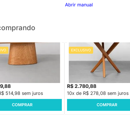
Abrir manual
o comprando
IVO
EXCLUSIVO
PRONTA ENTREGA
Mesa de Jantar Thai Redonda Ca
Americano - 1,35m
Jantar Tarsila Retangular
 - 1,80m x 1,00m
,88
-16%
Economize R$ 1.030
49,88
R$ 2.780,88
R$ 514,98 sem juros
10x de R$ 278,08 sem juros
COMPRAR
COMPRAR