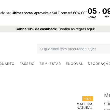
05
:
Últimas horas!
Aproveite a SALE com até 60% OFF
MIN
HORAS
Ganhe 10% de cashback!
Confira as regras aqui!
 QUARTO
PASSEIO
BEM-ESTAR
ENXOVAL
DECORAÇÃ
Me
-16%
Ci
Cod