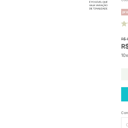
pro
R$ 
R$
10x
Con