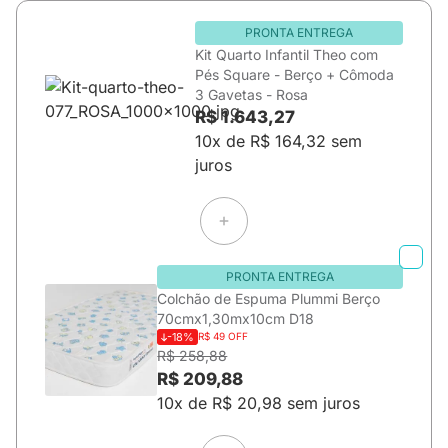
PRONTA ENTREGA
Kit Quarto Infantil Theo com
Pés Square - Berço + Cômoda
3 Gavetas - Rosa
R$ 1.643,27
10x de R$ 164,32 sem
juros
PRONTA ENTREGA
Colchão de Espuma Plummi Berço
70cmx1,30mx10cm D18
-18%
R$ 49 OFF
R$ 258,88
R$ 209,88
10x de R$ 20,98 sem juros