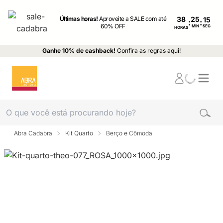
Últimas horas!
Aproveite a SALE com até
38
:
:
60% OFF
MIN
SEG
HORAS
Ganhe 10% de cashback!
Confira as regras aqui!
Abra Cadabra
Kit Quarto
Berço e Cômoda