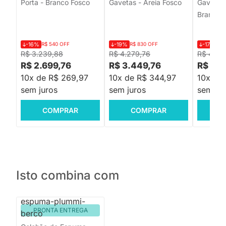
Porta - Branco Fosco
Gavetas - Areia Fosco
Gavetas 
Branco 
-16%
R$ 540 OFF
-19%
R$ 830 OFF
-17%
R$ 
R$ 3.239,88
R$ 4.279,76
R$ 4.39
R$ 2.699,76
R$ 3.449,76
R$ 3.6
10x de R$ 269,97
10x de R$ 344,97
10x de
sem juros
sem juros
sem jur
COMPRAR
COMPRAR
C
Isto combina com
PRONTA ENTREGA