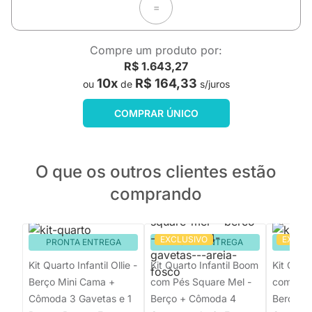
=
Compre um produto por:
R$ 1.643,27
10x
R$ 164,33
ou
de
s/juros
COMPRAR ÚNICO
O que os outros clientes estão
comprando
EXCLUSIVO
EXCLU
PRONTA ENTREGA
PRONTA ENTREGA
PRON
Kit Quarto Infantil Ollie -
Kit Quarto Infantil Boom
Kit Quar
Berço Mini Cama +
com Pés Square Mel -
com Pés
Cômoda 3 Gavetas e 1
Berço + Cômoda 4
Berço +