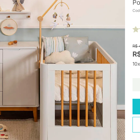
Po
Cod
R$ 
R$
10x