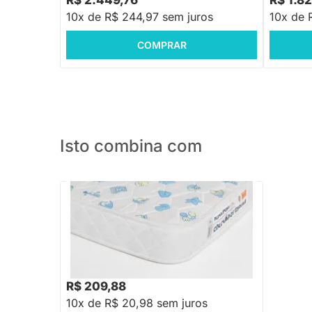
R$ 2.449,76
R$ 1.8
10x de R$ 244,97 sem juros
10x de 
COMPRAR
Isto combina com
PRONTA ENTREGA
Colchão de Espuma Plummi Berço
70cmx1,30mx10cm D18
R$ 258,88
-18%
Economize R$ 49
R$ 209,88
10x de R$ 20,98 sem juros