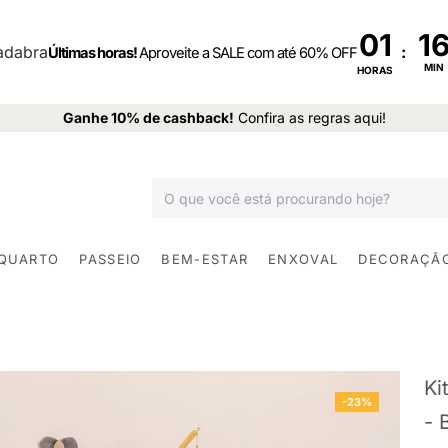
01
:
Últimas horas!
Aproveite a SALE com até 60% OFF
MIN
HORAS
Ganhe 10% de cashback!
Confira as regras aqui!
 QUARTO
PASSEIO
BEM-ESTAR
ENXOVAL
DECORAÇÃ
Ki
-23%
- 