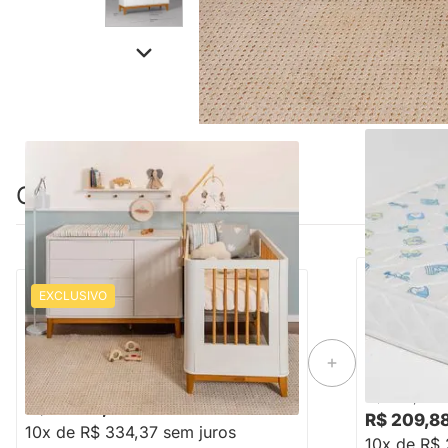
Combinação perfeita
EXCLUSIVO
Kit Quarto Infantil Boom com Pés Mel -
Colchão de 
Berço Slim + Cômoda 4 Gavetas e 1 Porta
70cmx1,30m
- Branco
-23%
Economize R$ 1.055
R$ 4.399,76
R$ 258,88
R$ 3.343,77
R$ 209,8
10x de R$ 334,37 sem juros
10x de R$ 