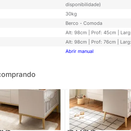
disponibilidade)
30kg
Berco - Comoda
Alt: 98cm | Prof: 45cm | Lar
Alt: 98cm | Prof: 76cm | Larg
Abrir manual
o comprando
to Theo com Pés Square Natural
Kit Quarto Theo com Pés Retrô Na
+ Cômoda 3 Gavetas e 1 Porta -
Berço + Cômoda 3 Gavetas - Br
Fosco
,88
R$ 2.399,76
-16%
Economize R$ 369
-27%
Economize R$ 66