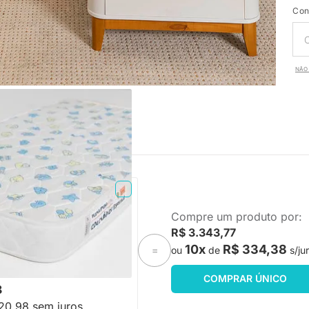
Con
NÃO 
PRONTA ENTREGA
Compre um produto por:
Espuma Plummi Berço
R$ 3.343,77
x10cm D18
10x
R$ 334,38
ou
de
s/ju
=
-18%
Economize R$ 49
COMPRAR ÚNICO
8
20,98 sem juros