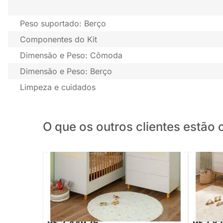
Peso suportado: Berço
Componentes do Kit
Dimensão e Peso: Cômoda
Dimensão e Peso: Berço
Limpeza e cuidados
O que os outros clientes estã
Kit Quarto Infantil Ollie - Berço Mini Cama
Kit Quar
+ Cômoda 3 Gavetas - Areia Fosco
- Berço 
Branco
R$ 2.939,88
R$ 2.198
-16%
Economize R$ 490