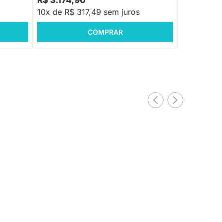
R$ 3.174,90
R$ 2.260
10x de R$ 317,49 sem juros
10x de R$
COMPRAR