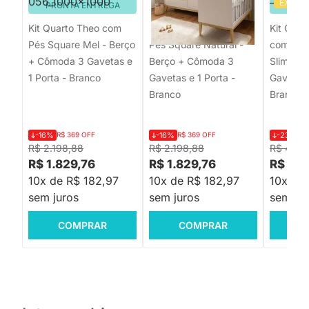
EXCLU
PRONTA ENTREGA
PRONTA ENTREGA
PRON
Kit Quarto Theo com
Kit Quarto Theo com
Kit Quar
Pés Square Mel - Berço
Pés Square Natural -
com Pés
+ Cômoda 3 Gavetas e
Berço + Cômoda 3
Slim + 
1 Porta - Branco
Gavetas e 1 Porta -
Gavetas 
Branco
Branco
-16%
R$ 369 OFF
-16%
R$ 369 OFF
-23%
R$
R$ 2.198,88
R$ 2.198,88
R$ 4.39
R$ 1.829,76
R$ 1.829,76
R$ 3.3
10x de R$ 182,97
10x de R$ 182,97
10x de
sem juros
sem juros
sem jur
COMPRAR
COMPRAR
C