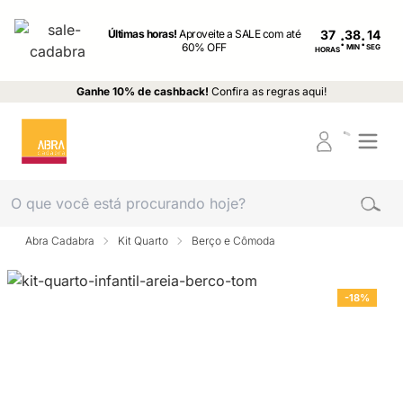
Últimas horas!
Aproveite a SALE com até
37
:
:
60% OFF
MIN
SEG
HORAS
Ganhe 10% de cashback!
Confira as regras aqui!
Abra Cadabra
Kit Quarto
Berço e Cômoda
-18%