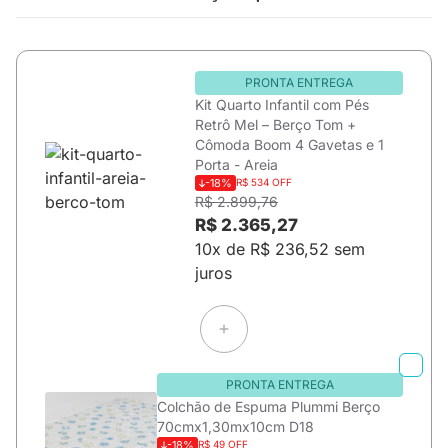
PRONTA ENTREGA
Kit Quarto Infantil com Pés
Retrô Mel – Berço Tom +
Cômoda Boom 4 Gavetas e 1
Porta - Areia
-18%
R$ 534 OFF
R$ 2.899,76
R$ 2.365,27
10x de R$ 236,52 sem
juros
PRONTA ENTREGA
Colchão de Espuma Plummi Berço
70cmx1,30mx10cm D18
-18%
R$ 49 OFF