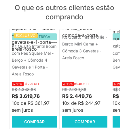
O que os outros clientes estão
comprando
EXCLUSIVO
PRONTA ENTREGA
Kit Quarto Infantil Ollie -
PRON
Berço Mini Cama +
Kit Quarto Infantil Boom
Kit Quart
Cômoda 3 Gavetas -
com Pés Square Mel -
com Pés 
Areia Fosco
Berço + Cômoda 4
Berço +
Gavetas e 1 Porta -
Gavetas 
Areia Fosco
-16%
R$ 729 OFF
-16%
R$ 490 OFF
-28%
R$
R$ 4.348,88
R$ 2.939,88
R$ 2.39
R$ 3.619,76
R$ 2.449,76
R$ 1.7
10x de R$ 361,97
10x de R$ 244,97
10x de 
sem juros
sem juros
sem jur
COMPRAR
COMPRAR
C