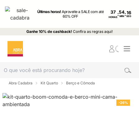
Últimas horas!
Aproveite a SALE com até
37
:
:
60% OFF
MIN
SEG
HORAS
Ganhe 10% de cashback!
Confira as regras aqui!
Abra Cadabra
Kit Quarto
Berço e Cômoda
-26%