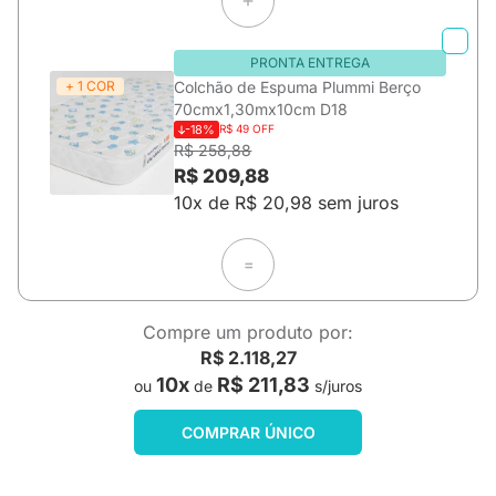
PRONTA ENTREGA
+ 1 COR
Colchão de Espuma Plummi Berço
70cmx1,30mx10cm D18
-18%
R$ 49 OFF
R$ 258,88
R$ 209,88
10x de R$ 20,98 sem juros
=
Compre um produto por:
R$ 2.118,27
10x
R$ 211,83
ou
de
s/juros
COMPRAR ÚNICO