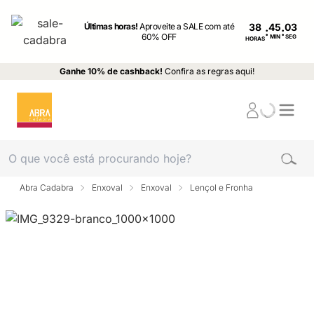
Últimas horas!
Aproveite a SALE com até
38
:
:
60% OFF
MIN
SEG
HORAS
Ganhe 10% de cashback!
Confira as regras aqui!
Abra Cadabra
Enxoval
Enxoval
Lençol e Fronha