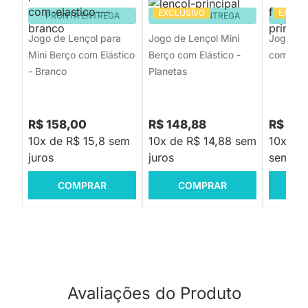
EXCLUSIVO
EXCLU
PRONTA ENTREGA
PRONTA ENTREGA
PRON
Jogo de Lençol para
Jogo de Lençol Mini
Jogo de
Mini Berço com Elástico
Berço com Elástico -
com Elás
- Branco
Planetas
R$ 158,00
R$ 148,88
R$ 189
10x de R$ 15,8 sem
10x de R$ 14,88 sem
10x de 
juros
juros
sem jur
COMPRAR
COMPRAR
C
Avaliações do Produto