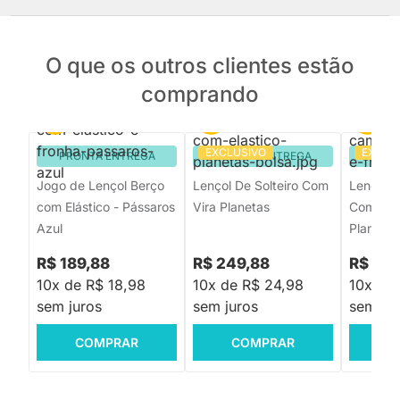
O que os outros clientes estão
comprando
EXCLUSIVO
EXCLU
PRONTA ENTREGA
PRONTA ENTREGA
PRON
Jogo de Lençol Berço
Lençol De Solteiro Com
Lençol 
com Elástico - Pássaros
Vira Planetas
Com Elas
Azul
Planetas
R$ 189,88
R$ 249,88
R$ 214
10x de R$ 18,98
10x de R$ 24,98
10x de 
sem juros
sem juros
sem jur
COMPRAR
COMPRAR
C