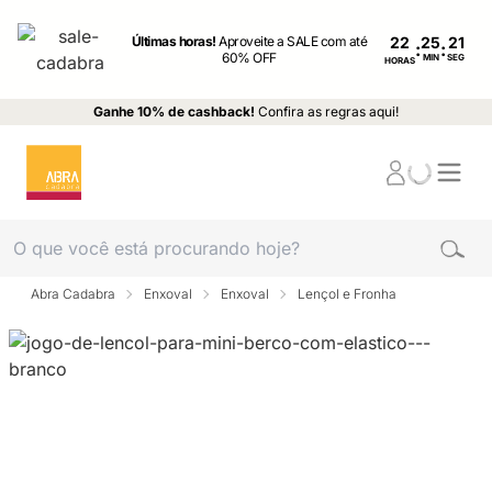
Últimas horas!
Aproveite a SALE com até
22
:
:
60% OFF
MIN
SEG
HORAS
Ganhe 10% de cashback!
Confira as regras aqui!
Abra Cadabra
Enxoval
Enxoval
Lençol e Fronha