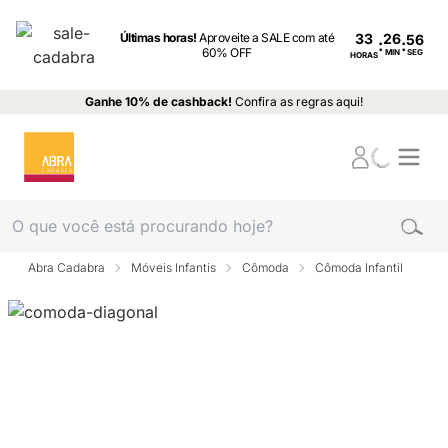
Últimas horas!
Aproveite a SALE com até
33
:
:
60% OFF
MIN
SEG
HORAS
Ganhe 10% de cashback!
Confira as regras aqui!
Abra Cadabra
Móveis Infantis
Cômoda
Cômoda Infantil