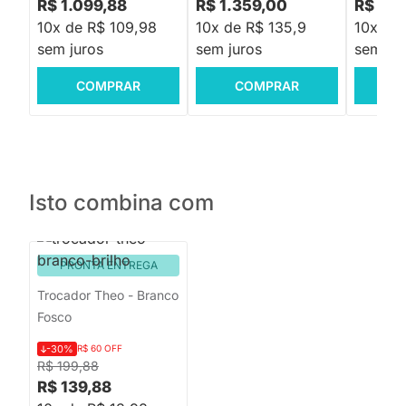
R$ 1.099,88
R$ 1.359,00
R$ 1.1
10x de R$ 109,98
10x de R$ 135,9
10x de 
sem juros
sem juros
sem jur
COMPRAR
COMPRAR
C
Isto combina com
PRONTA ENTREGA
Trocador Theo - Branco
Fosco
-30%
R$ 60 OFF
R$ 199,88
R$ 139,88