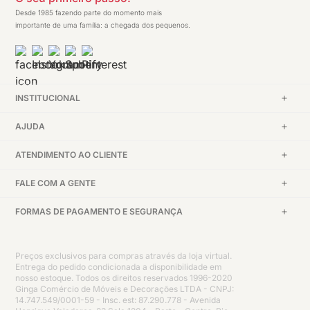
Desde 1985 fazendo parte do momento mais
importante de uma família: a chegada dos pequenos.
INSTITUCIONAL
AJUDA
ATENDIMENTO AO CLIENTE
FALE COM A GENTE
FORMAS DE PAGAMENTO E SEGURANÇA
Preços exclusivos para compras através da loja virtual.
Entrega do pedido condicionada a disponibilidade em
nosso estoque. Todos os direitos reservados 1996-2020
Ginga Comércio de Móveis e Decorações LTDA - CNPJ:
14.747.549/0001-59 - Insc. est: 87.290.778 - Avenida