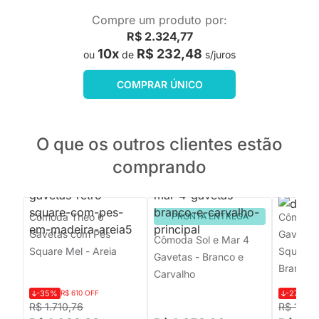
Compre um produto por:
R$ 2.324,77
10x
R$ 232,48
ou
de
s/juros
COMPRAR ÚNICO
O que os outros clientes estão
comprando
Cômoda Theo 6
PRONTA ENTREGA
Cômoda
Gavetas com Pés
Gavetas
Cômoda Sol e Mar 4
Square Mel - Areia
Square N
Gavetas - Branco e
Branco 
Carvalho
-35%
R$ 610 OFF
-27%
R$
R$ 1.710,76
R$ 1.57