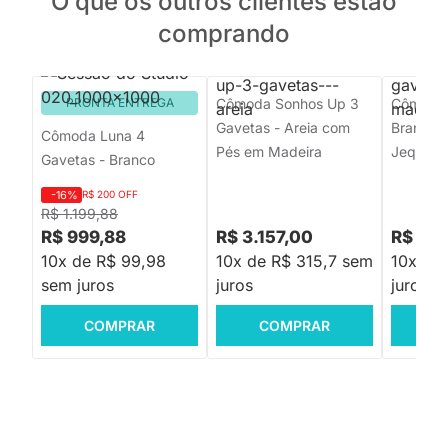
O que os outros clientes estão
comprando
PRONTA ENTREGA
Cômoda Sonhos Up 3
Cômoda 
Gavetas - Areia com
Branco 
Cômoda Luna 4
Pés em Madeira
Jequitib
Gavetas - Branco
-16%
R$ 200 OFF
R$ 1.199,88
R$ 999,88
R$ 3.157,00
R$ 3.1
10x de R$ 99,98
10x de R$ 315,7 sem
10x de
sem juros
juros
juros
COMPRAR
COMPRAR
C