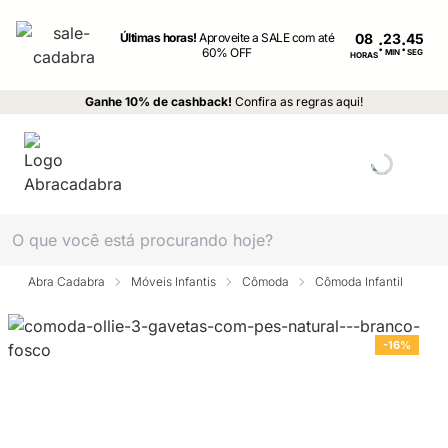
Últimas horas!
Aproveite a SALE com até
08
:
:
60% OFF
MIN
SEG
HORAS
Ganhe 10% de cashback!
Confira as regras aqui!
Abra Cadabra
Móveis Infantis
Cômoda
Cômoda Infantil
-16%