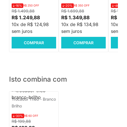
-16%
R$ 250 OFF
-20%
R$ 350 OFF
-46%
R$
R$ 1.499,88
R$ 1.699,88
R$ 1.72
R$ 1.249,88
R$ 1.349,88
R$ 919
10x de R$ 124,98
10x de R$ 134,98
10x de 
sem juros
sem juros
sem jur
COMPRAR
COMPRAR
C
Isto combina com
Trocador Theo - Branco
Brilho
-30%
R$ 60 OFF
R$ 199,88