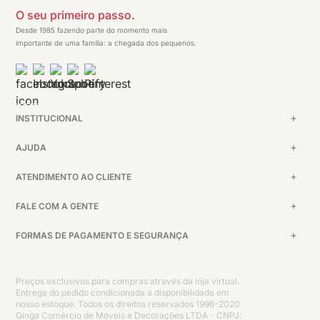
O seu primeiro passo.
Desde 1985 fazendo parte do momento mais
importante de uma família: a chegada dos pequenos.
INSTITUCIONAL
AJUDA
ATENDIMENTO AO CLIENTE
FALE COM A GENTE
FORMAS DE PAGAMENTO E SEGURANÇA
Preços exclusivos para compras através da loja virtual.
Entrega do pedido condicionada a disponibilidade em
nosso estoque. Todos os direitos reservados 1996-2020
Ginga Comércio de Móveis e Decorações LTDA - CNPJ: