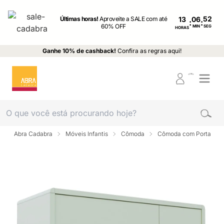
Últimas horas!
Aproveite a SALE com até
13
:
:
60% OFF
MIN
SEG
HORAS
Ganhe 10% de cashback!
Confira as regras aqui!
Abra Cadabra
Móveis Infantis
Cômoda
Cômoda com Porta