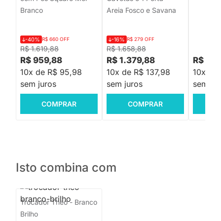
Branco
Areia Fosco e Savana
-40%
R$ 660 OFF
-16%
R$ 279 OFF
R$ 1.619,88
R$ 1.658,88
R$ 959,88
R$ 1.379,88
R$ 3.
10x de R$ 95,98
10x de R$ 137,98
10x de
sem juros
sem juros
sem jur
COMPRAR
COMPRAR
C
Isto combina com
Trocador Theo - Branco
Brilho