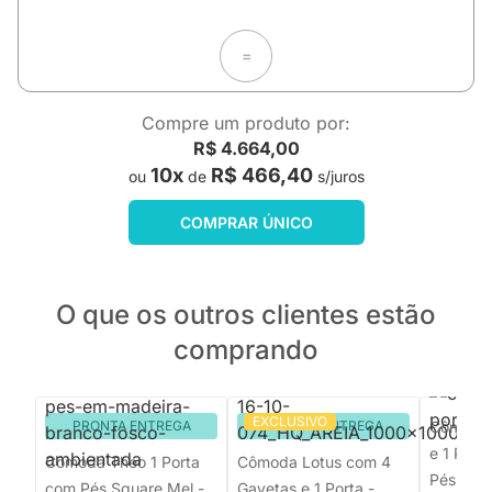
=
Compre um produto por:
R$ 4.664,00
10x
R$ 466,40
ou
de
s/juros
COMPRAR ÚNICO
O que os outros clientes estão
comprando
EXCLUSIVO
PRONTA ENTREGA
PRONTA ENTREGA
Cômoda 
e 1 Port
Cômoda Theo 1 Porta
Cômoda Lotus com 4
Pés Jequ
com Pés Square Mel -
Gavetas e 1 Porta -