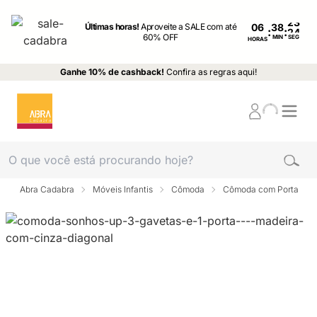
Últimas horas!
Aproveite a SALE com até
06
:
:
60% OFF
MIN
SEG
HORAS
Ganhe 10% de cashback!
Confira as regras aqui!
Abra Cadabra
Móveis Infantis
Cômoda
Cômoda com Porta