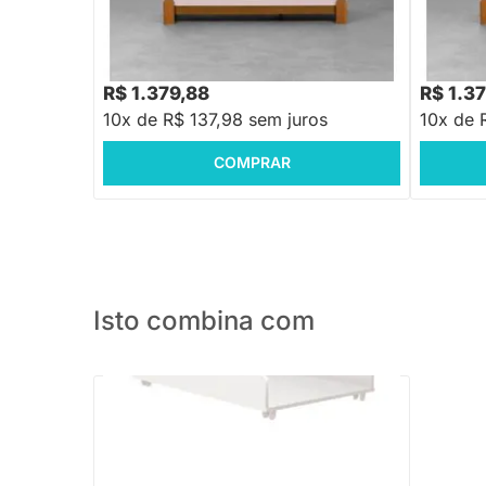
Cômoda Lotus com 4 Gavetas e 1 Porta -
Cômoda L
Rosa Fosco
Areia Fo
R$ 1.658,88
R$ 1.658
-16%
Economize R$ 279
R$ 1.379,88
R$ 1.3
10x de R$ 137,98 sem juros
10x de 
COMPRAR
Isto combina com
Trocador Theo - Branco Brilho
R$ 199,88
-30%
Economize R$ 60
R$ 139,88