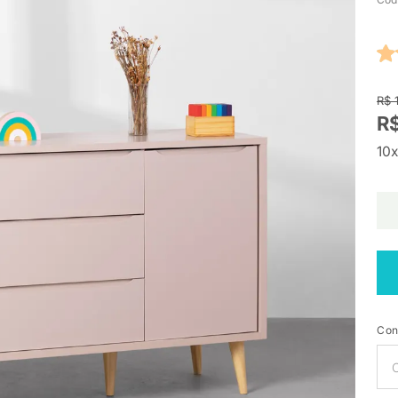
R$ 
R
10x
Con