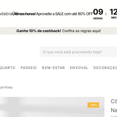
09
:
Últimas horas!
Aproveite a SALE com até 60% OFF
MIN
HORAS
Ganhe 10% de cashback!
Confira as regras aqui!
 QUARTO
PASSEIO
BEM-ESTAR
ENXOVAL
DECORAÇÃ
om Porta
Cô
-32%
Na
Cod