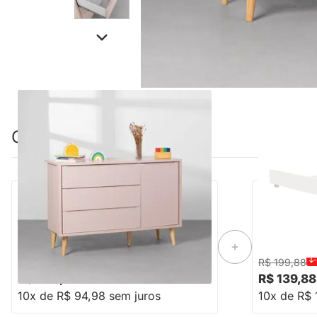
Combinação perfeita
Cômoda Theo 1 Porta com Pés Retro
Trocador The
Natural - Rosa
-32%
Economize R$ 450
R$ 1.399,88
R$ 199,88
R$ 949,88
R$ 139,88
10x de R$ 94,98 sem juros
10x de R$ 