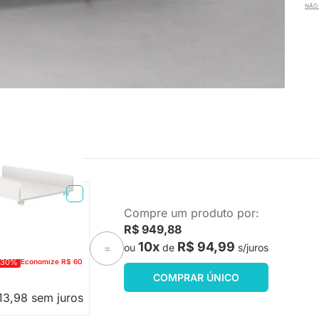
NÃO 
o - Branco Brilho
Compre um produto por:
R$ 949,88
10x
R$ 94,99
ou
de
s/juros
=
-30%
Economize R$ 60
COMPRAR ÚNICO
13,98 sem juros