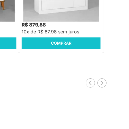
R$ 1.018,88
-13%
Economize R$ 139
R$ 879,88
R$ 1.279,
10x de R$ 87,98 sem juros
10x de R$ 
COMPRAR