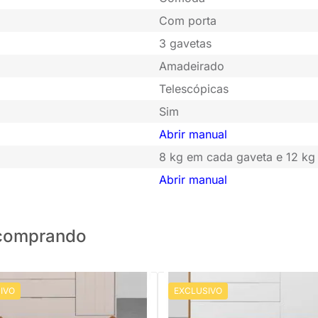
Com porta
3 gavetas
Amadeirado
Telescópicas
Sim
Abrir manual
8 kg em cada gaveta e 12 kg
Abrir manual
o comprando
IVO
EXCLUSIVO
PRONTA ENTREGA
Cômoda Elfe 4 Gavetas e 1 Port
Pés Retrô Mel - Branco Fosco e 