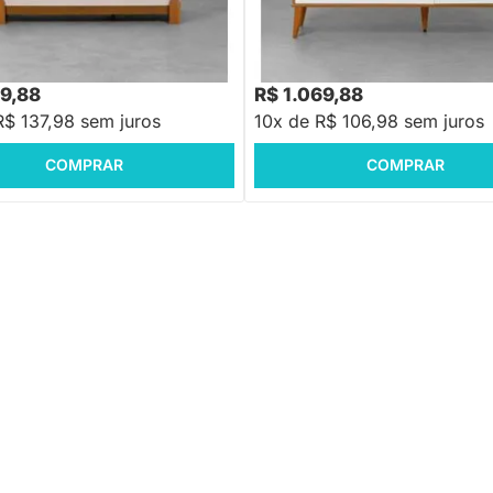
otus com 4 Gavetas e 1 Porta -
sco
,88
R$ 1.288,88
-16%
Economize R$ 279
-16%
Economize R$ 219
79,88
R$ 1.069,88
R$ 137,98 sem juros
10x de R$ 106,98 sem juros
COMPRAR
COMPRAR