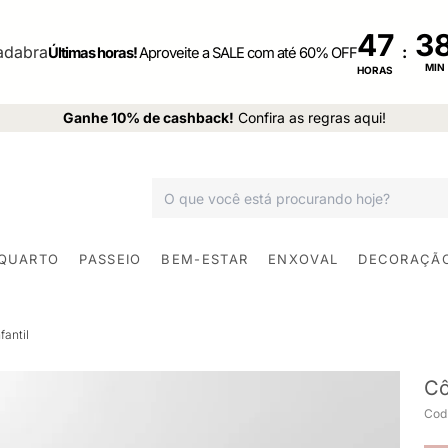
47
:
Últimas horas!
Aproveite a SALE com até 60% OFF
MIN
HORAS
Ganhe 10% de cashback!
Confira as regras aqui!
 QUARTO
PASSEIO
BEM-ESTAR
ENXOVAL
DECORAÇÃ
antil
Cô
Cod