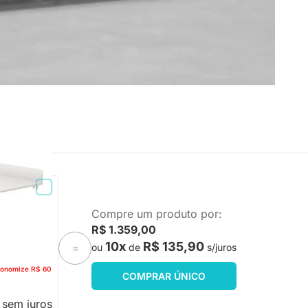
REGA
Compre um produto por:
ranco Fosco
R$ 1.359,00
10x
R$ 135,90
ou
de
s/juros
=
onomize R$ 60
COMPRAR ÚNICO
 sem juros