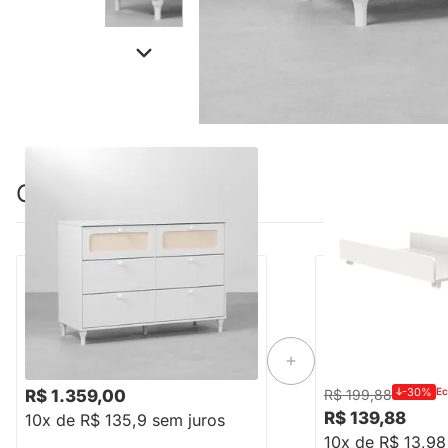
Combinação perfeita
PRONTA ENTREGA
PRONTA ENT
Cômoda Rattan 6 Gavetas - Branco
Trocador Theo - B
-30%
Ec
R$ 1.359,00
R$ 199,88
R$ 139,88
10x de R$ 135,9 sem juros
10x de R$ 13,98