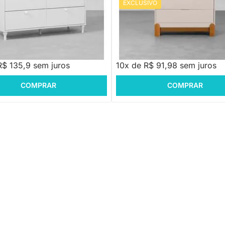
EXCLUSIVO
PRONTA ENTREGA
PRONTA ENTREGA
attan 6 Gavetas - Branco
Cômoda Lotus 4 Gavetas - Areia
R$ 1.249,88
-26%
Economize R$ 33
59,00
R$ 919,88
R$ 135,9 sem juros
10x de R$ 91,98 sem juros
COMPRAR
COMPRAR