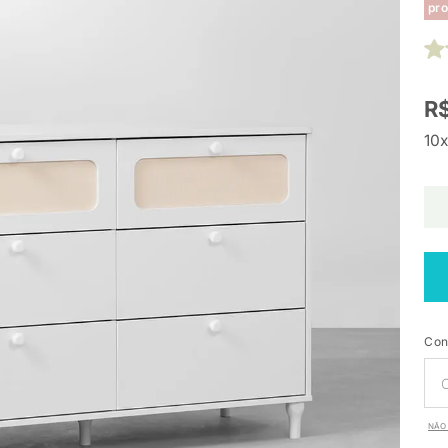
pro
R$
10x
Con
NÃO 