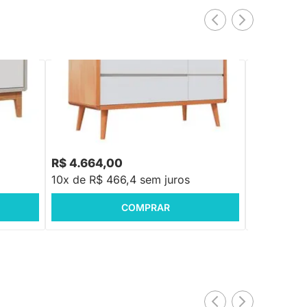
 Cinza
Cômoda Sonhos Up 3 Gavetas e 1 Porta -
Cômoda Sonh
Madeira com Branco
Areia com P
R$ 4.664,00
R$ 3.949
10x de R$ 466,4 sem juros
10x de R$ 
COMPRAR