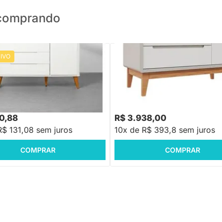
o comprando
IVO
oom 4 Gavetas 1 Porta com
Cômoda Bo 3 Gavetas e 1 Porta -
ô Mel - Branco
com Pés Jequitibá
,88
-22%
Economize R$ 389
10,88
R$ 3.938,00
R$ 131,08 sem juros
10x de R$ 393,8 sem juros
COMPRAR
COMPRAR