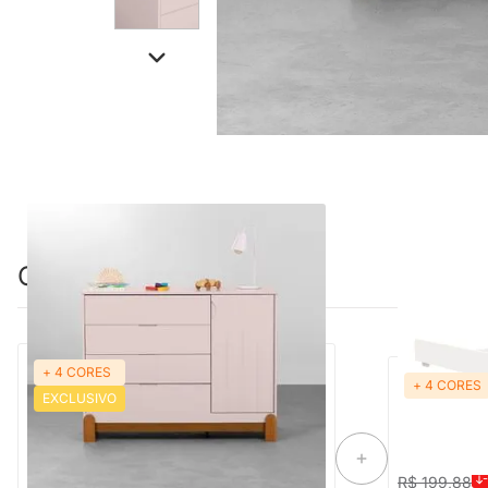
Combinação perfeita
+ 4 CORES
PRONTA ENTREGA
+ 4 CORES
Trocador The
EXCLUSIVO
Cômoda Lotus com 4 Gavetas e 1 Porta -
Rosa Fosco
R$ 199,88