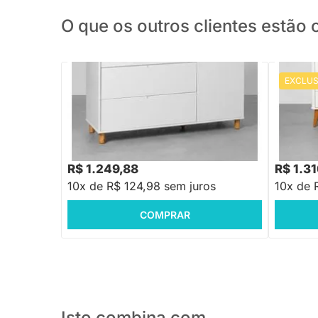
O que os outros clientes estã
EXCLUS
PRONTA ENTREGA
Cômoda B
Pés Retr
Cômoda Ollie 3 Gavetas e 1 Porta com
Pés Natural - Branco Fosco
R$ 1.499,88
R$ 1.699
-16%
Economize R$ 250
R$ 1.249,88
R$ 1.3
10x de R$ 124,98 sem juros
10x de 
COMPRAR
Isto combina com