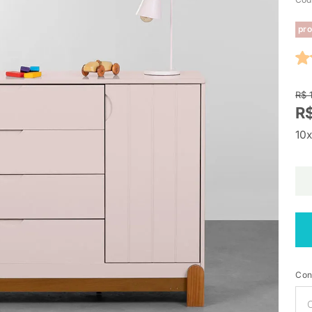
pro
R$ 
R$
10x
Con