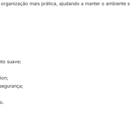
 organização mais prática, ajudando a manter o ambiente
nto suave;
ion;
segurança;
o.