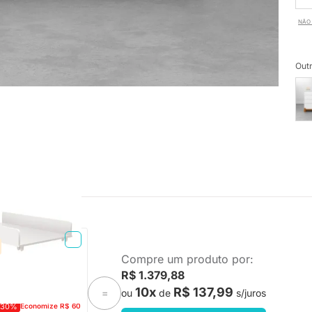
NÃO 
Outr
o - Branco Brilho
Compre um produto por:
R$ 1.379,88
10x
R$ 137,99
ou
de
s/juros
=
-30%
Economize R$ 60