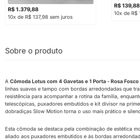
-16%
Economize R$ 279
R$ 1.658,88
R$ 139,88
R$ 1.379,88
10x de R$ 
10x de R$ 137,98 sem juros
Sobre o produto
A
Cômoda Lotus com 4 Gavetas e 1 Porta - Rosa Fosco
linhas suaves e tampo com bordas arredondadas que tra
resistência para acompanhar a rotina da família, enqua
telescópicas, puxadores embutidos e kit divisor na pri
dobradiças Slow Motion torna o uso mais prático e silen
Esta cômoda se destaca pela combinação de estética mod
aliado aos puxadores embutidos e às bordas arredondadas