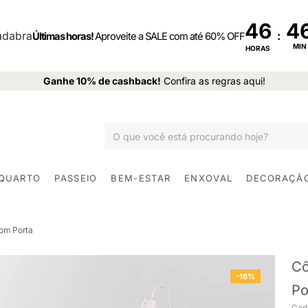
46
:
Últimas horas!
Aproveite a SALE com até 60% OFF
MIN
HORAS
Ganhe 10% de cashback!
Confira as regras aqui!
 QUARTO
PASSEIO
BEM-ESTAR
ENXOVAL
DECORAÇÃ
om Porta
Cô
-16%
Po
Cod