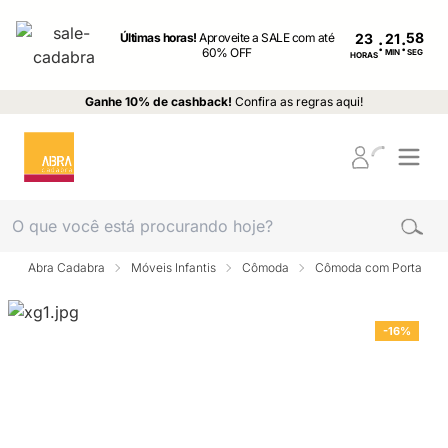
Últimas horas!
Aproveite a SALE com até
23
:
:
60% OFF
MIN
SEG
HORAS
Ganhe 10% de cashback!
Confira as regras aqui!
Abra Cadabra
Móveis Infantis
Cômoda
Cômoda com Porta
-16%