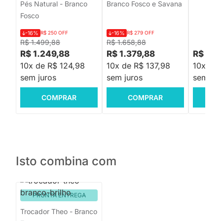
Pés Natural - Branco
Branco Fosco e Savana
Fosco
-16%
R$ 250 OFF
-16%
R$ 279 OFF
R$ 1.499,88
R$ 1.658,88
R$ 1.249,88
R$ 1.379,88
R$ 3.
10x de R$ 124,98
10x de R$ 137,98
10x de
sem juros
sem juros
sem jur
COMPRAR
COMPRAR
C
Isto combina com
PRONTA ENTREGA
Trocador Theo - Branco