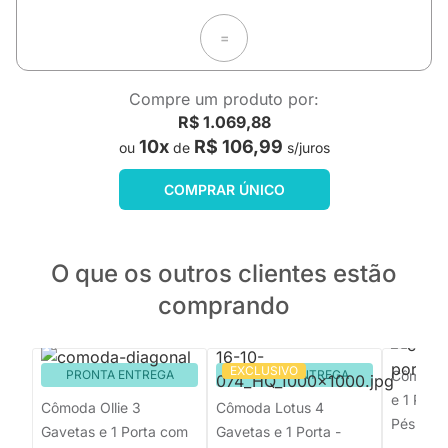
=
Compre um produto por:
R$ 1.069,88
10x
R$ 106,99
ou
de
s/juros
COMPRAR ÚNICO
O que os outros clientes estão
comprando
EXCLUSIVO
PRONTA ENTREGA
PRONTA ENTREGA
Cômoda 
e 1 Port
Cômoda Ollie 3
Cômoda Lotus 4
Pés Jequ
Gavetas e 1 Porta com
Gavetas e 1 Porta -