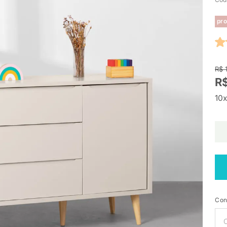
pro
R$ 
R
10x
Con