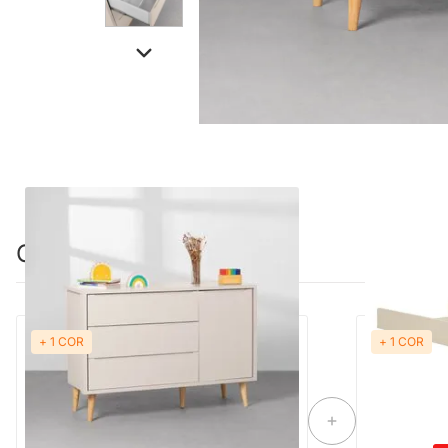
Combinação perfeita
+ 1 COR
+ 1 COR
PRONTA ENTREGA
PRON
Cômoda Theo 1 Porta com Pés Retrô
Trocador The
Natural - Areia