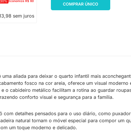
-30%
Economize R$ 60
COMPRAR ÚNICO
13,98 sem juros
 uma aliada para deixar o quarto infantil mais aconchegan
cabamento fosco na cor areia, oferece um visual moderno e
a e o cabideiro metálico facilitam a rotina ao guardar rou
azendo conforto visual e segurança para a família.
 com detalhes pensados para o uso diário, como puxadores 
deira natural tornam o móvel especial para compor um quar
e com um toque moderno e delicado.