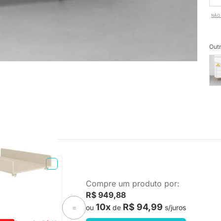
NÃO 
Outr
TA ENTREGA
Compre um produto por:
o - Areia
R$ 949,88
10x
R$ 94,99
ou
de
s/juros
=