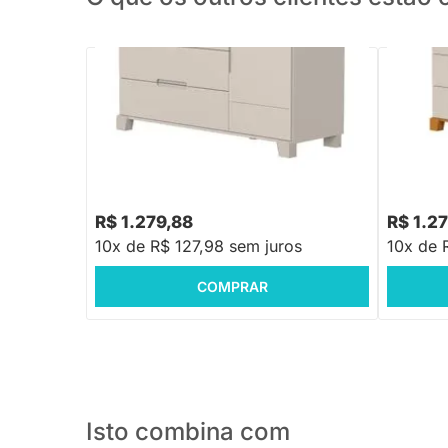
Cômoda Luna 4 Gavetas e 1 Porta - Areia
Cômoda L
e Savana
R$ 1.279,88
R$ 1.2
10x de R$ 127,98 sem juros
10x de 
COMPRAR
Isto combina com