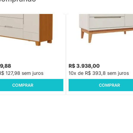
una 4 Gavetas e 1 Porta - Areia
Cômoda Bo 3 Gavetas e 1 Porta -
com Pés Jequitibá
79,88
R$ 3.938,00
R$ 127,98 sem juros
10x de R$ 393,8 sem juros
COMPRAR
COMPRAR