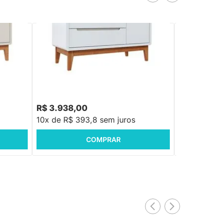
 Areia
Cômoda Bo 3 Gavetas e 1 Porta - Branco
Cômoda Bo 3
com Pés Jequitibá
com Pés Jeq
R$ 3.938,00
R$ 3.938
10x de R$ 393,8 sem juros
10x de R$
COMPRAR