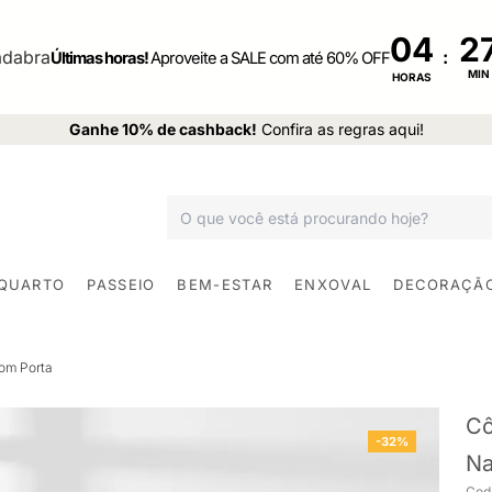
04
:
Últimas horas!
Aproveite a SALE com até 60% OFF
MIN
HORAS
Ganhe 10% de cashback!
Confira as regras aqui!
 QUARTO
PASSEIO
BEM-ESTAR
ENXOVAL
DECORAÇÃ
om Porta
Cô
-32%
Na
Cod