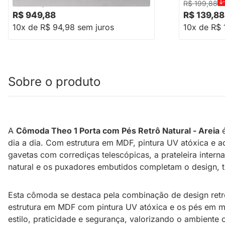
-32%
Economize R$ 450
R$ 1.399,88
R$ 199,88
R$ 949,88
R$ 139,88
10x de R$ 94,98 sem juros
10x de R$ 
Sobre o produto
A
Cômoda Theo 1 Porta com Pés Retrô Natural - Areia
é
dia a dia. Com estrutura em MDF, pintura UV atóxica e a
gavetas com corrediças telescópicas, a prateleira intern
natural e os puxadores embutidos completam o design, tr
Esta cômoda se destaca pela combinação de design retrô
estrutura em MDF com pintura UV atóxica e os pés em ma
estilo, praticidade e segurança, valorizando o ambient