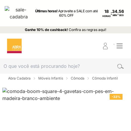
Últimas horas!
Aproveite a SALE com até
18
:
:
60% OFF
MIN
SEG
HORAS
Ganhe 10% de cashback!
Confira as regras aqui!
Abra Cadabra
Móveis Infantis
Cômoda
Cômoda Infantil
-33%