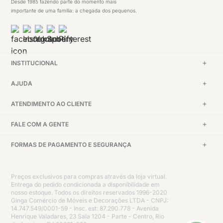
Desde 1985 fazendo parte do momento mais
importante de uma família: a chegada dos pequenos.
INSTITUCIONAL
AJUDA
ATENDIMENTO AO CLIENTE
FALE COM A GENTE
FORMAS DE PAGAMENTO E SEGURANÇA
Preços exclusivos para compras através da loja virtual.
Entrega do pedido condicionada a disponibilidade em
nosso estoque. Todos os direitos reservados 1996-2020
Ginga Comércio de Móveis e Decorações LTDA - CNPJ:
14.747.549/0001-59 - Insc. est: 87.290.778 - Avenida
Henrique Valadares, 23 Sala 1204 - Parte - Centro, Rio