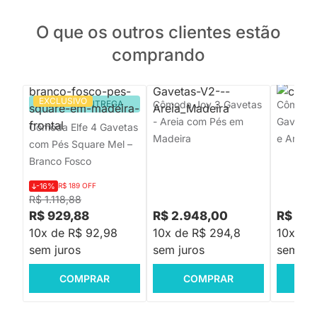
O que os outros clientes estão
comprando
EXCLUSIVO
PRONTA ENTREGA
Cômoda Joy 3 Gavetas
Cômoda 
- Areia com Pés em
Gavetas 
Cômoda Elfe 4 Gavetas
Madeira
e Areia
com Pés Square Mel –
Branco Fosco
-16%
R$ 189 OFF
R$ 1.118,88
R$ 929,88
R$ 2.948,00
R$ 4.
10x de R$ 92,98
10x de R$ 294,8
10x de
sem juros
sem juros
sem jur
COMPRAR
COMPRAR
C