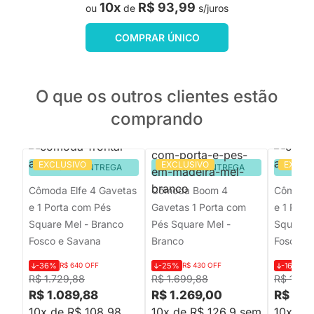
10x
R$ 93,99
ou
de
s/juros
COMPRAR ÚNICO
O que os outros clientes estão
comprando
EXCLUSIVO
EXCLUSIVO
EXCLU
PRONTA ENTREGA
PRONTA ENTREGA
PRON
Cômoda Elfe 4 Gavetas
Cômoda Boom 4
Cômoda 
e 1 Porta com Pés
Gavetas 1 Porta com
e 1 Port
Square Mel - Branco
Pés Square Mel -
Square M
Fosco e Savana
Branco
Fosco e
-36%
R$ 640 OFF
-25%
R$ 430 OFF
-16%
R$
R$ 1.729,88
R$ 1.699,88
R$ 1.30
R$ 1.089,88
R$ 1.269,00
R$ 1.0
10x de R$ 108,98
10x de R$ 126,9 sem
10x de