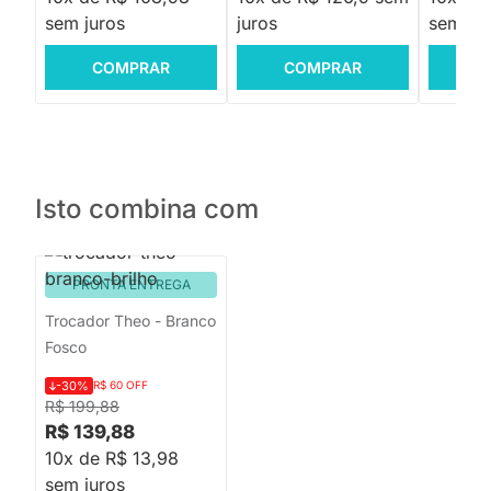
sem juros
juros
sem jur
COMPRAR
COMPRAR
C
Isto combina com
PRONTA ENTREGA
Trocador Theo - Branco
Fosco
-30%
R$ 60 OFF
R$ 199,88
R$ 139,88
10x de R$ 13,98
sem juros