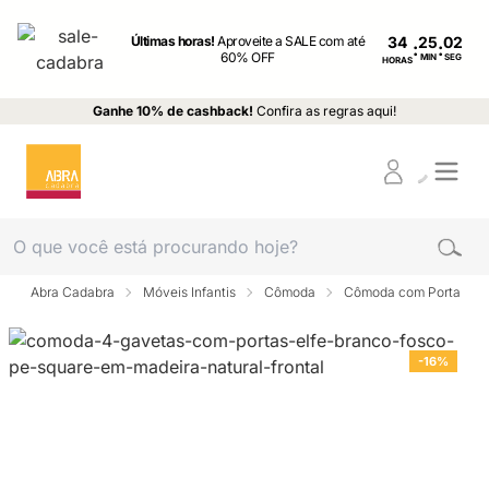
Últimas horas!
Aproveite a SALE com até
34
:
:
60% OFF
MIN
SEG
HORAS
Ganhe 10% de cashback!
Confira as regras aqui!
Abra Cadabra
Móveis Infantis
Cômoda
Cômoda com Porta
-16%