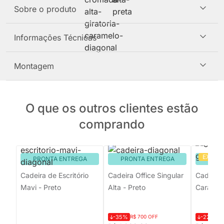
Sobre o produto
Informações Técnicas
Montagem
O que os outros clientes estão
comprando
EXCLU
PRONTA ENTREGA
PRONTA ENTREGA
PRON
Cadeira de Escritório
Cadeira Office Singular
Cadeira 
Mavi - Preto
Alta - Preto
Caramel
-35%
R$ 700 OFF
-22%
R$