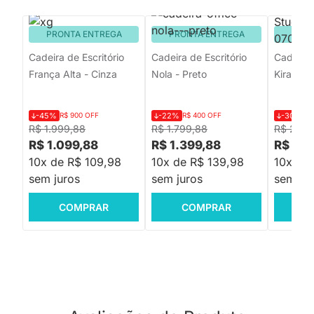
PRONTA ENTREGA
PRONTA ENTREGA
PRON
Cadeira de Escritório
Cadeira de Escritório
Cadeira 
França Alta - Cinza
Nola - Preto
Kira Baix
-45%
R$ 900 OFF
-22%
R$ 400 OFF
-30%
R$
R$ 1.999,88
R$ 1.799,88
R$ 2.09
R$ 1.099,88
R$ 1.399,88
R$ 1.4
10x de R$ 109,98
10x de R$ 139,98
10x de
sem juros
sem juros
sem jur
COMPRAR
COMPRAR
C