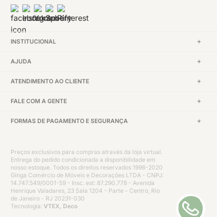
INSTITUCIONAL
AJUDA
ATENDIMENTO AO CLIENTE
FALE COM A GENTE
FORMAS DE PAGAMENTO E SEGURANÇA
Preços exclusivos para compras através da loja virtual.
Entrega do pedido condicionada a disponibilidade em
nosso estoque. Todos os direitos reservados 1996-2020
Ginga Comércio de Móveis e Decorações LTDA - CNPJ:
14.747.549/0001-59 - Insc. est: 87.290.778 - Avenida
Henrique Valadares, 23 Sala 1204 - Parte - Centro, Rio
de Janeiro - RJ 20231-030
Tecnologia:
VTEX, Deco