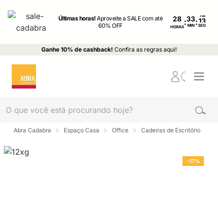
Últimas horas!
Aproveite a SALE com até
28
:
:
60% OFF
MIN
SEG
HORAS
Ganhe 10% de cashback!
Confira as regras aqui!
Abra Cadabra
Espaço Casa
Office
Cadeiras de Escritório
-17%