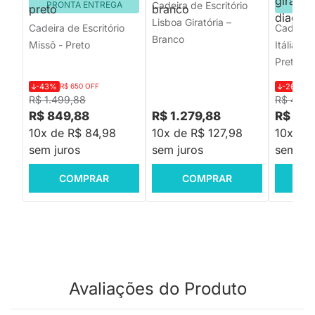
PRONTA ENTREGA
Cadeira de Escritório
PRON
Lisboa Giratória –
Cadeira de Escritório
Cadeira 
Branco
Missô - Preto
Itália Re
Preta
-43%
R$ 650 OFF
-26%
R$
R$ 1.499,88
R$ 448,
R$ 849,88
R$ 1.279,88
R$ 329
10x de R$ 84,98
10x de R$ 127,98
10x de
sem juros
sem juros
sem jur
COMPRAR
COMPRAR
C
Avaliações do Produto