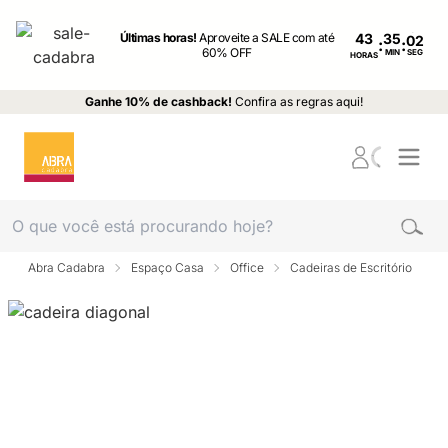
Últimas horas!
Aproveite a SALE com até
43
:
:
60% OFF
MIN
SEG
HORAS
Ganhe 10% de cashback!
Confira as regras aqui!
Abra Cadabra
Espaço Casa
Office
Cadeiras de Escritório