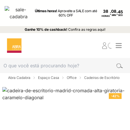
Últimas horas!
Aproveite a SALE com até
38
:
:
60% OFF
MIN
SEG
HORAS
Ganhe 10% de cashback!
Confira as regras aqui!
Abra Cadabra
Espaço Casa
Office
Cadeiras de Escritório
-42%