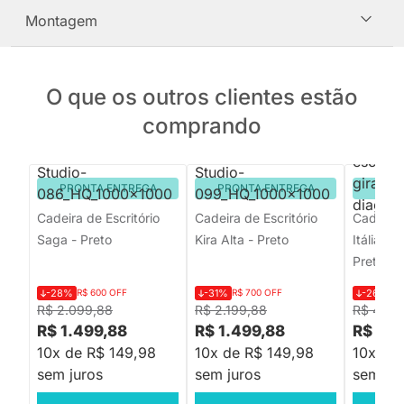
Montagem
O que os outros clientes estão
comprando
PRONTA ENTREGA
PRONTA ENTREGA
PRON
Cadeira de Escritório
Cadeira de Escritório
Cadeira 
Saga - Preto
Kira Alta - Preto
Itália Re
Preta
-28%
R$ 600 OFF
-31%
R$ 700 OFF
-26%
R$
R$ 2.099,88
R$ 2.199,88
R$ 448,
R$ 1.499,88
R$ 1.499,88
R$ 329
10x de R$ 149,98
10x de R$ 149,98
10x de
sem juros
sem juros
sem jur