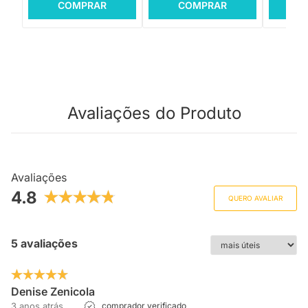
COMPRAR
COMPRAR
C
Avaliações do Produto
Avaliações
4.8
QUERO AVALIAR
5 avaliações
Denise Zenicola
3 anos atrás
comprador verificado