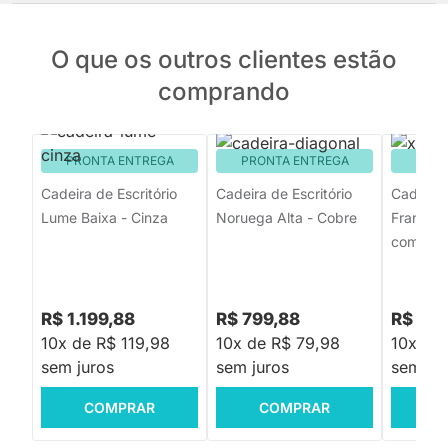
O que os outros clientes estão
comprando
PRONTA ENTREGA
PRONTA ENTREGA
PRON
Cadeira de Escritório
Cadeira de Escritório
Cadeira 
Lume Baixa - Cinza
Noruega Alta - Cobre
França B
com Braç
R$ 1.199,88
R$ 799,88
R$ 969
10x de R$ 119,98
10x de R$ 79,98
10x de
sem juros
sem juros
sem jur
COMPRAR
COMPRAR
C