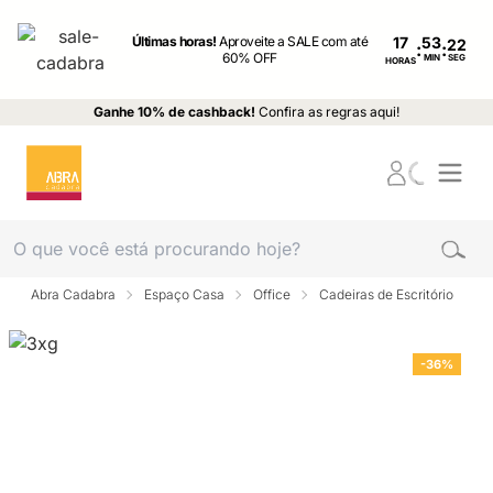
Últimas horas!
Aproveite a SALE com até
17
:
:
60% OFF
MIN
SEG
HORAS
Ganhe 10% de cashback!
Confira as regras aqui!
Abra Cadabra
Espaço Casa
Office
Cadeiras de Escritório
-36%