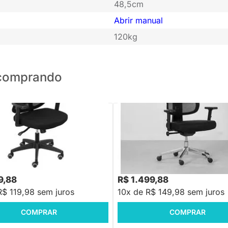
48,5cm
Abrir manual
120kg
o comprando
PRONTA ENTREGA
PRONTA ENTREGA
e Escritório Lume Alta - Preto
Cadeira de Escritório Saga - Pret
R$ 2.099,88
-28%
Economize R$ 60
9,88
R$ 1.499,88
R$ 119,98 sem juros
10x de R$ 149,98 sem juros
COMPRAR
COMPRAR