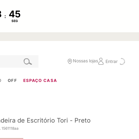
:
SEG
Nossas lojas
Entrar
O
OFF
ESPAÇO CASA
deira de Escritório Tori - Preto
 1561118aa