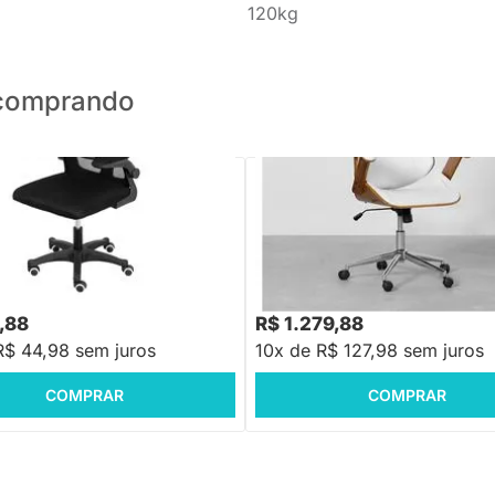
120kg
o comprando
PRONTA ENTREGA
Cadeira de Escritório Lisboa Girat
Branco
e Escritório Bogotá Alta Preta
88
-50%
Economize R$ 450
,88
R$ 1.279,88
R$ 44,98 sem juros
10x de R$ 127,98 sem juros
COMPRAR
COMPRAR