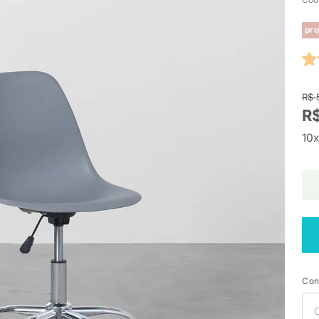
pro
R$ 
R
10x
Con