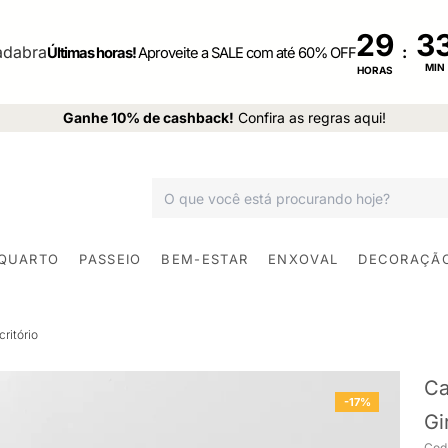
29
:
Últimas horas!
Aproveite a SALE com até 60% OFF
MIN
HORAS
Ganhe 10% de cashback!
Confira as regras aqui!
 QUARTO
PASSEIO
BEM-ESTAR
ENXOVAL
DECORAÇÃ
ritório
Ca
-17%
Gi
Cod