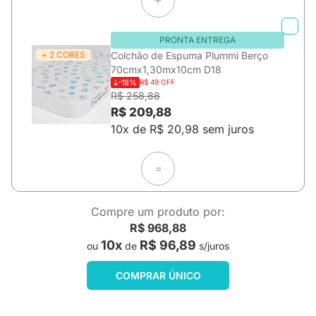
PRONTA ENTREGA
+ 2 CORES
Colchão de Espuma Plummi Berço
70cmx1,30mx10cm D18
-18%
R$ 49 OFF
R$ 258,88
R$ 209,88
10x de R$ 20,98 sem juros
=
Compre um produto por:
R$ 968,88
10x
R$ 96,89
ou
de
s/juros
COMPRAR ÚNICO