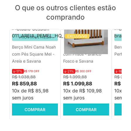
O que os outros clientes estão
comprando
EXCLUSIVO
PRONTA ENTREGA
PRONTA ENTREGA
PRON
Berço Mini Cama Noah
Berço Mini Cama Lotus
Berço C
com Pés Square Mel -
com Frisos - Branco
Perfeito
Areia e Savana
Fosco e Savana
-17%
R$ 179 OFF
-21%
R$ 300 OFF
-16%
R$
R$ 1.038,88
R$ 1.399,88
R$ 2.21
R$ 859,88
R$ 1.099,88
R$ 1.8
10x de R$ 85,98
10x de R$ 109,98
10x de
sem juros
sem juros
sem jur
COMPRAR
COMPRAR
C