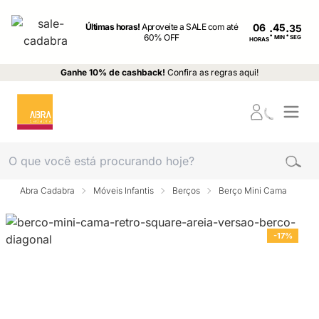
Últimas horas!
Aproveite a SALE com até
06
:
:
60% OFF
MIN
SEG
HORAS
Ganhe 10% de cashback!
Confira as regras aqui!
Abra Cadabra
Móveis Infantis
Berços
Berço Mini Cama
-17%