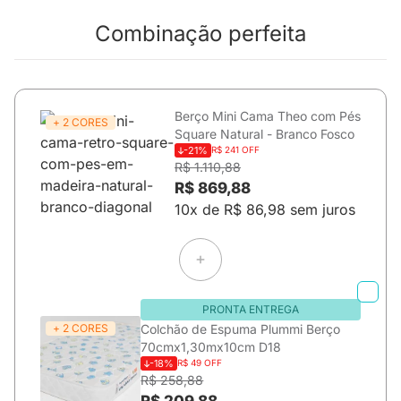
Combinação perfeita
Berço Mini Cama Theo com Pés
+ 2 CORES
Square Natural - Branco Fosco
-21%
R$ 241 OFF
R$ 1.110,88
R$ 869,88
10x de R$ 86,98 sem juros
PRONTA ENTREGA
+ 2 CORES
Colchão de Espuma Plummi Berço
70cmx1,30mx10cm D18
-18%
R$ 49 OFF
R$ 258,88