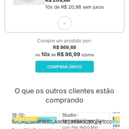
R$ 209,88
10x de R$ 20,98 sem juros
=
Compre um produto por:
R$ 869,88
10x
R$ 86,99
ou
de
s/juros
COMPRAR ÚNICO
O que os outros clientes estão
comprando
EXCLUSIVO
EXCLU
PRONTA ENTREGA
Berço Mini Cama Theo
PRON
com Pés Retrô Mel -