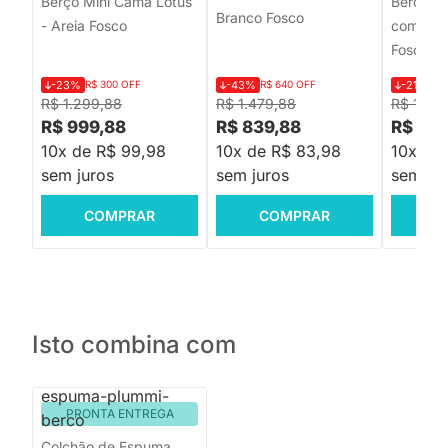
Berço Mini Cama Lotus
Berço M
Branco Fosco
- Areia Fosco
com Fris
Fosco e
-23%
R$ 300 OFF
-43%
R$ 640 OFF
-21%
R$
R$ 1.299,88
R$ 1.479,88
R$ 1.39
R$ 999,88
R$ 839,88
R$ 1.0
10x de R$ 99,98
10x de R$ 83,98
10x de
sem juros
sem juros
sem jur
COMPRAR
COMPRAR
C
Isto combina com
PRONTA ENTREGA
Colchão de Espuma