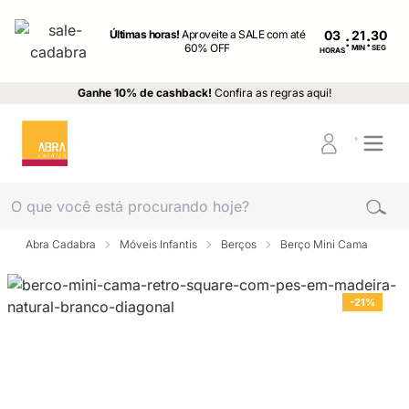
Últimas horas!
Aproveite a SALE com até
03
:
:
60% OFF
MIN
SEG
HORAS
Ganhe 10% de cashback!
Confira as regras aqui!
Abra Cadabra
Móveis Infantis
Berços
Berço Mini Cama
-21%