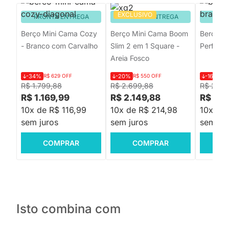
EXCLUSIVO
PRONTA ENTREGA
PRONTA ENTREGA
PRON
Berço Mini Cama Cozy
Berço Mini Cama Boom
Berço C
- Branco com Carvalho
Slim 2 em 1 Square -
Perfeito
Areia Fosco
-34%
R$ 629 OFF
-20%
R$ 550 OFF
-16%
R$
R$ 1.799,88
R$ 2.699,88
R$ 2.21
R$ 1.169,99
R$ 2.149,88
R$ 1.8
10x de R$ 116,99
10x de R$ 214,98
10x de
sem juros
sem juros
sem jur
COMPRAR
COMPRAR
C
Isto combina com