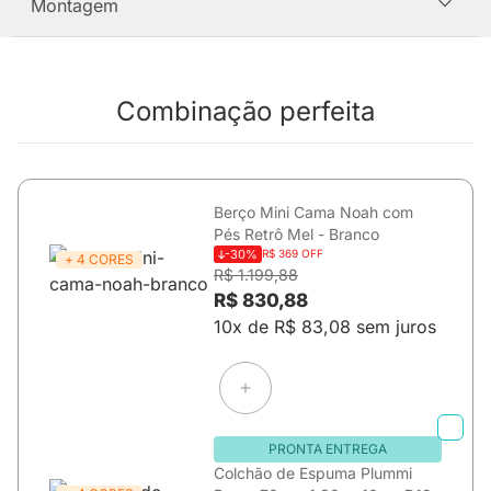
Montagem
Combinação perfeita
Berço Mini Cama Noah com
Pés Retrô Mel - Branco
-30%
R$ 369 OFF
+ 4 CORES
R$ 1.199,88
R$ 830,88
10x de R$ 83,08 sem juros
PRONTA ENTREGA
Colchão de Espuma Plummi