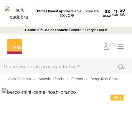
Últimas horas!
Aproveite a SALE com até
38
:
:
60% OFF
MIN
SEG
HORAS
Ganhe 10% de cashback!
Confira as regras aqui!
Abra Cadabra
Móveis Infantis
Berços
Berço Mini Cama
-30%