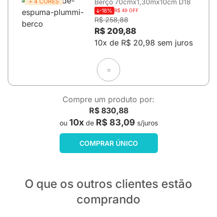
+ 4 CORES
Berço 70cmx1,30mx10cm D18
-18%
R$ 49 OFF
R$ 258,88
R$ 209,88
10x de R$ 20,98 sem juros
=
Compre um produto por:
R$ 830,88
10x
R$ 83,09
ou
de
s/juros
COMPRAR ÚNICO
O que os outros clientes estão
comprando