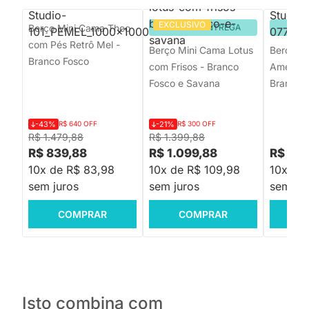
EXCLUSIVO
Berço Mini Cama Theo
PRONTA ENTREGA
PRON
com Pés Retrô Mel -
Berço Mini Cama Lotus
Berço M
Branco Fosco
com Frisos - Branco
American
Fosco e Savana
Branco
-43%
R$ 640 OFF
-21%
R$ 300 OFF
R$ 1.479,88
R$ 1.399,88
R$ 839,88
R$ 1.099,88
R$ 1.9
10x de R$ 83,98
10x de R$ 109,98
10x de 
sem juros
sem juros
sem jur
COMPRAR
COMPRAR
C
Isto combina com