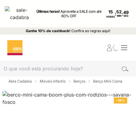
Últimas horas!
Aproveite a SALE com até
15
:
:
60% OFF
MIN
SEG
HORAS
Ganhe 10% de cashback!
Confira as regras aqui!
Abra Cadabra
Móveis Infantis
Berços
Berço Mini Cama
-16%