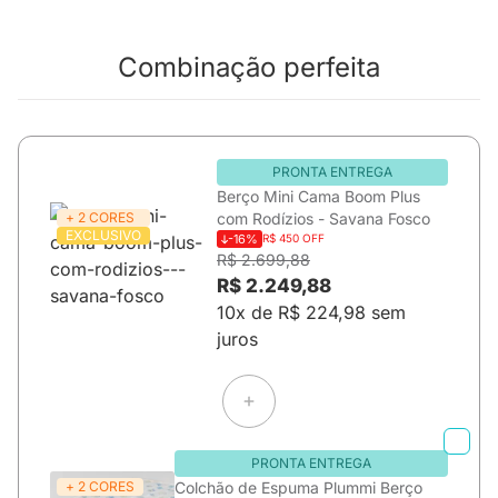
Combinação perfeita
PRONTA ENTREGA
Berço Mini Cama Boom Plus
+ 2 CORES
com Rodízios - Savana Fosco
EXCLUSIVO
-16%
R$ 450 OFF
R$ 2.699,88
R$ 2.249,88
10x de R$ 224,98 sem
juros
PRONTA ENTREGA
+ 2 CORES
Colchão de Espuma Plummi Berço