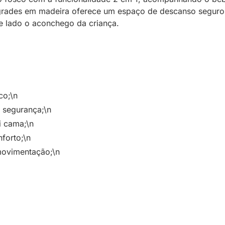
grades em madeira oferece um espaço de descanso seguro e
de lado o aconchego da criança.
co;\n
 segurança;\n
i cama;\n
forto;\n
 movimentação;\n