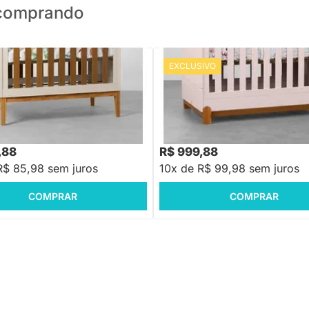
o comprando
EXCLUSIVO
PRONTA ENTREGA
PRONTA ENTREGA
ni Cama Noah com Pés Square
Berço Mini Cama Lotus - Rosa F
eia e Savana
,88
R$ 1.299,88
-17%
Economize R$ 179
-23%
Economize R$ 30
,88
R$ 999,88
R$ 85,98 sem juros
10x de R$ 99,98 sem juros
COMPRAR
COMPRAR