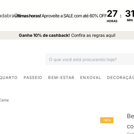
27
:
Últimas horas!
Aproveite a SALE com até 60% OFF
MIN
HORAS
Ganhe 10% de cashback!
Confira as regras aqui!
 QUARTO
PASSEIO
BEM-ESTAR
ENXOVAL
DECORAÇÃ
 Cama
Be
-16%
co
Cod