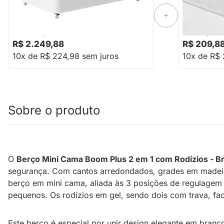
- Branco Fosco
70cmx1,30m
-16%
Economize R$ 450
R$ 2.699,88
R$ 258,88
R$ 2.249,88
R$ 209,8
10x de R$ 224,98 sem juros
10x de R$ 
Sobre o produto
O
Berço Mini Cama Boom Plus 2 em 1 com Rodízios - B
segurança. Com cantos arredondados, grades em madeira 
berço em mini cama, aliada às 3 posições de regulagem 
pequenos. Os rodízios em gel, sendo dois com trava, fac
Este berço é especial por unir design elegante em bran