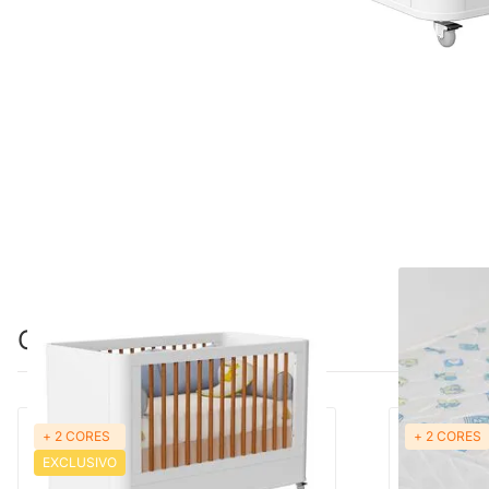
Combinação perfeita
+ 2 CORES
+ 2 CORES
PRONTA ENTREGA
EXCLUSIVO
Berço Mini Cama Boom Plus com Rodízios
Colchão de 