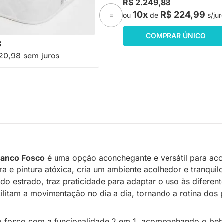
R$ 2.249,88
x10cm D18
10x
R$ 224,99
ou
de
s/jur
=
-18%
Economize R$ 49
COMPRAR ÚNICO
8
20,98 sem juros
ranco Fosco
é uma opção aconchegante e versátil para ac
e pintura atóxica, cria um ambiente acolhedor e tranquilo
do estrado, traz praticidade para adaptar o uso às difere
ilitam a movimentação no dia a dia, tornando a rotina dos 
co fosco com a funcionalidade 2 em 1, acompanhando o beb