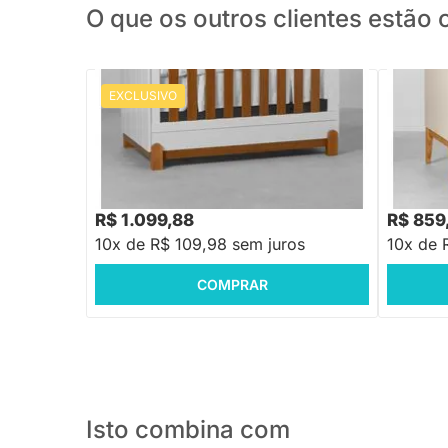
O que os outros clientes estã
EXCLUSIVO
PRONTA ENTREGA
Berço Mini Cama Lotus com Frisos -
Berço Mi
Branco Fosco e Savana
Mel - Ar
R$ 1.399,88
R$ 1.038
-21%
Economize R$ 300
R$ 1.099,88
R$ 859
10x de R$ 109,98 sem juros
10x de 
COMPRAR
Isto combina com