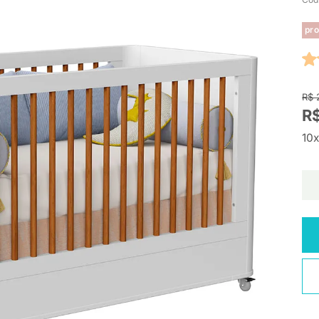
pro
R$ 
R$
10x