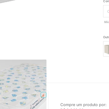
Con
NÃO 
Outr
PRONTA ENTREGA
Compre um produto por:
Espuma Plummi Berço