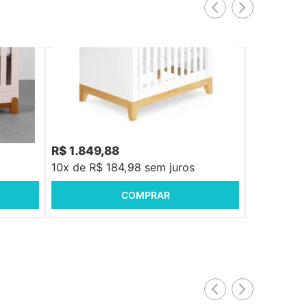
PRONTA ENTREGA
Berço Mini 
osco
Berço Cama Amor Perfeito - Branco
R$ 2.219,88
0
-16%
Economize R$ 370
R$ 1.849,88
R$ 4.488
10x de R$ 184,98 sem juros
10x de R$
COMPRAR