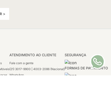
R >
ATENDIMENTO AO CLIENTE
SEGURANÇA
as
Fale com a gente
FORMAS DE PAGAMENTO
Móveis
(21) 3017-9900 | 4003-2086 (Nacional)
rocas
WhatsApp
 Boleto
(21) 97117-4398
sco
2ª a 6ª - 08h às 21h
tivas
Sábado: 08h às 12h (apenas WhatsApp)