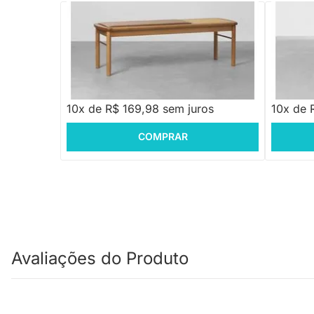
PRONTA ENTREGA
Banco Frame 3 Lugares PU Palha Natural
Banqueta
Caramelo e Canela - 1,44m
R$ 1.699,88
R$ 548
10x de R$ 169,98 sem juros
10x de 
COMPRAR
Avaliações do Produto