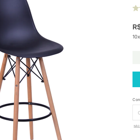
R
10x
Con
NÃO 