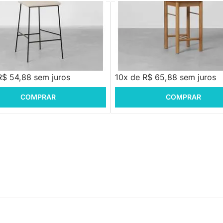
PRONTA ENTREGA
PRONTA ENTREGA
 Média Lunes Palha - Cru
Banqueta Frame Média Palha - C
,88
R$ 658,88
R$ 54,88 sem juros
10x de R$ 65,88 sem juros
COMPRAR
COMPRAR