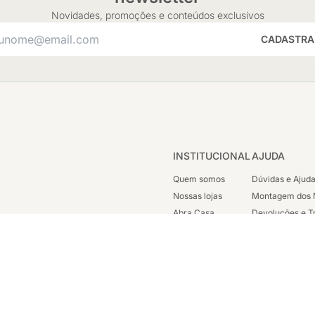
Novidades, promoções e conteúdos exclusivos
CADASTRA
INSTITUCIONAL
AJUDA
Quem somos
Dúvidas e Ajud
Nossas lojas
Montagem dos 
Abra Casa
Devoluções e T
Cashback
Segunda Via de
Nossas Campanhas
Trabalhe Cono
Vendas Corpora