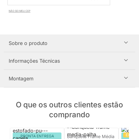
NÃO SEI MEU CEP
Sobre o produto
Informações Técnicas
Montagem
O que os outros clientes estão
comprando
EXCLU
PRONTA ENTREGA
Banqueta Frame Média
PRON