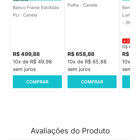
Palha - Canela
Banco Frame Estofado
Banco e 
PU - Canela
Lume Pre
- 36x3
-23%
R$
R$ 642,
R$ 499,88
R$ 658,88
R$ 49
10x de R$ 49,98
10x de R$ 65,88
10x de
sem juros
sem juros
sem jur
COMPRAR
COMPRAR
C
Avaliações do Produto