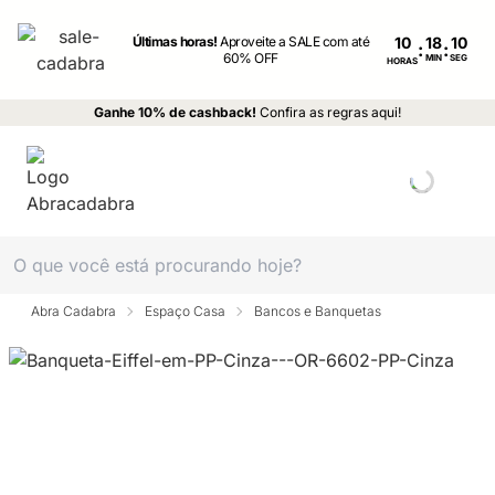
Últimas horas!
Aproveite a SALE com até
10
:
:
60% OFF
MIN
SEG
HORAS
Ganhe 10% de cashback!
Confira as regras aqui!
Abra Cadabra
Espaço Casa
Bancos e Banquetas