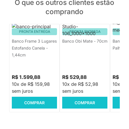
O que os outros clientes estão
comprando
PRONTA ENTREGA
PRONTA ENTREGA
PRON
Banco Frame 3 Lugares
Banco Obi Mate - 70cm
Banquet
Estofando Canela -
Palha - 
1,44cm
R$ 1.599,88
R$ 529,88
R$ 65
10x de R$ 159,98
10x de R$ 52,98
10x de
sem juros
sem juros
sem jur
COMPRAR
COMPRAR
C